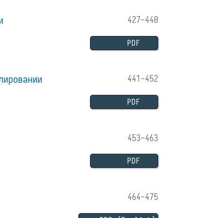
и
427-440
PDF
лировании
441-452
PDF
453-463
PDF
464-475