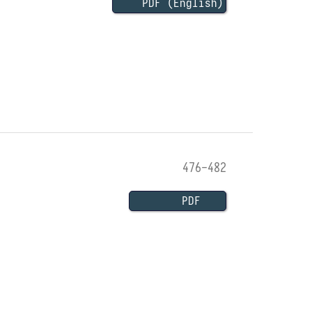
PDF (English)
476-482
PDF