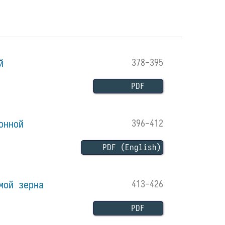
й
378-395
PDF
онной
396-412
PDF (English)
мой зерна
413-426
PDF