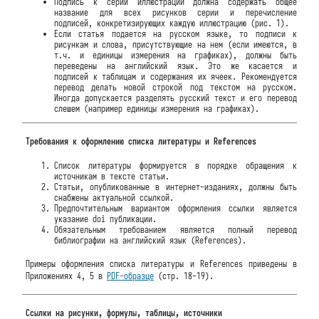
Подпись к серии иллюстраций должна содержать общее
название для всех рисунков серии и перечисление
подписей, конкретизирующих каждую иллюстрацию (рис. 1).
Если статья подается на русском языке, то подписи к
рисункам и слова, присутствующие на нем (если имеются, в
т.ч. и единицы измерения на графиках), должны быть
переведены на английский язык. Это же касается и
подписей к таблицам и содержания их ячеек. Рекомендуется
перевод делать новой строкой под текстом на русском.
Иногда допускается разделять русский текст и его перевод
слешем (например единицы измерения на графиках).
Требования к оформлению списка литературы и References
Список литературы формируется в порядке обращения к
источникам в тексте статьи.
Статьи, опубликованные в интернет-изданиях, должны быть
снабжены актуальной ссылкой.
Предпочтительным вариантом оформления ссылки является
указание doi публикации.
Обязательным требованием является полный перевод
библиографии на английский язык (References).
Примеры оформления списка литературы и References приведены в
Приложениях 4, 5 в
PDF-образце
(стр. 18-19).
Ссылки на рисунки, формулы, таблицы, источники