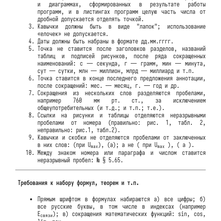
и диаграммах, сформированных в результате работы
программ, и в листингах программ целую часть числа от
дробной допускается отделять точкой.
Кавычки должны быть в виде "лапок"; использование
«елочек» не допускается.
Даты должны быть набраны в формате дд.мм.гггг.
Точка не ставится после заголовков разделов, названий
таблиц и подписей рисунков, после ряда сокращенных
наименований: с — секунда, г — грамм, мин — минута,
сут — сутки, млн — миллион, млрд — миллиард и т.п.
Точка ставится в конце последнего предложения аннотации,
после сокращений: мес. — месяц, г. — год и др.
Сокращения из нескольких слов разделяются пробелами,
например 760 мм рт. ст., за исключением
общеупотребительных (и т.д.; и т.п.; т.е.).
Ссылки на рисунки и таблицы отделяются неразрывными
пробелами от номера (правильно: рис. 1, табл. 2,
неправильно: рис.1, табл.2).
Кавычки и скобки не отделяются пробелами от заключенных
в них слов: (при U
), (а); а не ( при U
), ( а ).
max
max
Между знаком номера или параграфа и числом ставится
неразрывный пробел: № § 5.65.
Требования к набору формул, теорем и т.п.
Прямым шрифтом в формулах набираются а) все цифры; б)
все русские буквы, в том числе в индексах (например
E
); в) сокращения математических функций: sin, cos,
связи