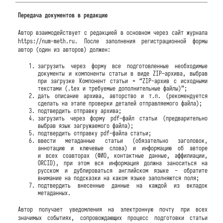
Передача документов в редакцию
Автор взаимодействует с редакцией в основном через сайт журнала
https://num-meth.ru. После заполнения регистрационной формы
автор (один из авторов) должен:
загрузить через форму все подготовленные необходимые
документы и компоненты статьи в виде ZIP–архива, выбрав
при загрузке Компонент статьи = “ZIP-архив с исходными
текстами (.tex и требуемые дополнительные файлы)”;
дать описание архива, авторство и т.п. (рекомендуется
сделать на этапе проверки деталей отправляемого файла);
подтвердить отправку архива;
загрузить через форму pdf–файл статьи (предварительно
выбрав язык загружаемого файла);
подтвердить отправку pdf–файла статьи;
ввести метаданные статьи (обязательно заголовок,
аннотацию и ключевые слова) и информацию об авторе
и всех соавторах (ФИО, контактные данные, аффилиации,
ORCID), при этом вся информация должна заноситься на
русском и дублироваться английском языке - обратите
внимание на подсказки на каком языке заполняются поля;
подтвердить внесенные данные на каждой из вкладок
метаданных.
Автор получает уведомления на электронную почту при всех
значимых событиях, сопровождающих процесс подготовки статьи