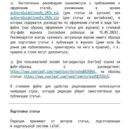
⚠️ Настоятельно рекомендуем ознакомиться с требованиями к
оформлению статей, изложенными в архиве
authorsGuidelinesRu_2026.zip
(для статьи на русском) или
authorsGuidelinesEn_2026.zip
(для статьи на английском), в
которых содержатся руководство по оформлению статей в виде tex-
файла (как образец оформления статьи для журнала) и стилевой
sty-файл журнала (
последняя редакция от 15.05.2026
).
Рекомендуется всегда скачивать актуальную версию нашего образца
для подготовки статьи к публикации в журнале (даже если Вы
ранее уже публиковались, ориентируясь на него в прошлом), т.к.
правила и стили могут дополняться.
⚠️ Для пользователей онлайн tex-редактора
Overleaf
ссылка на
файл-образец с руководством:
https://www.overleaf.com/read/pvsyjhpjxshg#835066
, на образец
статьи:
https://www.overleaf.com/read/jcmmjcyjwydt#755bc5
.
В стилевом файле для удобства рецензирования используется
нумерация строк, которую редакция уберет самостоятельно при
публикации статьи.
Подготовка статьи
Редакция принимает от авторов статьи, подготовленные
в издательской системе LaTeX.