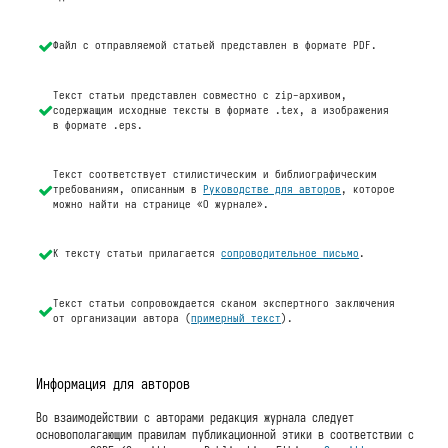
Файл с отправляемой статьей представлен в формате PDF.
Текст статьи представлен совместно с zip-архивом,
содержащим исходные тексты в формате .tex, а изображения
в формате .eps.
Текст соответствует стилистическим и библиографическим
требованиям, описанным в
Руководстве для авторов
, которое
можно найти на странице «О журнале».
К тексту статьи прилагается
сопроводительное письмо
.
Текст статьи сопровождается сканом экспертного заключения
от организации автора (
примерный текст
).
Информация для авторов
Во взаимодействии с авторами редакция журнала следует
основополагающим правилам публикационной этики в соответствии с