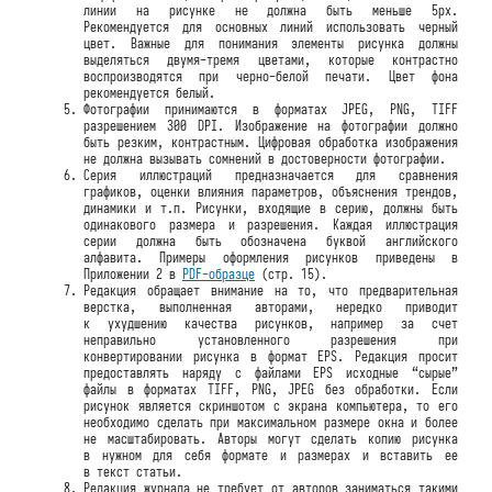
линии на рисунке не должна быть меньше 5px.
Рекомендуется для основных линий использовать черный
цвет. Важные для понимания элементы рисунка должны
выделяться двумя-тремя цветами, которые контрастно
воспроизводятся при черно-белой печати. Цвет фона
рекомендуется белый.
Фотографии принимаются в форматах JPEG, PNG, TIFF
разрешением 300 DPI. Изображение на фотографии должно
быть резким, контрастным. Цифровая обработка изображения
не должна вызывать сомнений в достоверности фотографии.
Серия иллюстраций предназначается для сравнения
графиков, оценки влияния параметров, объяснения трендов,
динамики и т.п. Рисунки, входящие в серию, должны быть
одинакового размера и разрешения. Каждая иллюстрация
серии должна быть обозначена буквой английского
алфавита. Примеры оформления рисунков приведены в
Приложении 2 в
PDF-образце
(стр. 15).
Редакция обращает внимание на то, что предварительная
верстка, выполненная авторами, нередко приводит
к ухудшению качества рисунков, например за счет
неправильно установленного разрешения при
конвертировании рисунка в формат EPS. Редакция просит
предоставлять наряду с файлами EPS исходные “сырые”
файлы в форматах TIFF, PNG, JPEG без обработки. Если
рисунок является скриншотом с экрана компьютера, то его
необходимо сделать при максимальном размере окна и более
не масштабировать. Авторы могут сделать копию рисунка
в нужном для себя формате и размерах и вставить ее
в текст статьи.
Редакция журнала не требует от авторов заниматься такими