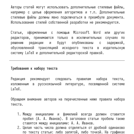
Авторы статей могут использовать дополнительные стилевые файлы,
например с целью оформления алгоритмов и т.п. Дополнительные
стилевые файлы должны явно подключаться в преамбуле документа.
Использование стилей собственной разработки не рекомендуется.
Статьи, оформленные с помощью Microsoft Word или других
редакторов, принимаются только в исключительных случаях по
решению редакции и будут опубликованы с задержкой,
обусловленной трансляцией исходного текста в издательскую
систему LaTeX и дополнительной редакторской правкой.
Требования к набору текста
Редакция рекомендует следовать правилам набора текста,
изложенным в русскоязычной литературе, посвященной системе
LaTeX.
Обращаем внимание авторов на перечисленные ниже правила набора
текста.
Между инициалами и фамилией всегда должен ставится
пробел (А. А. Иванов). В заголовке статьи пробелы также
ставятся между инициалами: А. А. Иванов.
Целая часть числа должна отделяться от дробной одинаково
по тексту статьи: либо запятой, либо точкой. На графиках