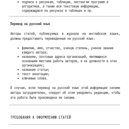
подписи к рисункам, таблицам, листингам программ и
алгоритмов, а также все текстовую информацию,
содержащуюся на рисунках в таблицах и пр.
Перевод на русский язык
Авторы статей, публикуемых в журнале на английском языке,
должны предоставить переведенные на русский язык:
фамилию, имя, отчество, ученую степень, ученое звание
каждого автора;
название, почтовые адреса организаций, являющихся
основными местами работы авторов, и их должности в этих
организациях;
название статьи;
текст аннотации;
ключевые слова.
В случае, если перевод на русский язык этой информации силами
автора затруднителен, следует об этом уведомить редакцию, чтобы
эта работа была произведена ее силами.
ТРЕБОВАНИЯ К ОФОРМЛЕНИЮ СТАТЕЙ