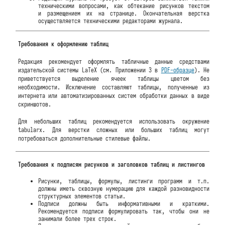
техническими вопросами, как обтекание рисунков текстом
и размещением их на странице. Окончательная верстка
осуществляется техническими редакторами журнала.
Требования к оформлению таблиц
Редакция рекомендует оформлять табличные данные средствами
издательской системы LaTeX (см. Приложении 3 в
PDF-образце
). Не
приветствуется выделение ячеек таблицы цветом без
необходимости. Исключение составляют таблицы, полученные из
интернета или автоматизированных систем обработки данных в виде
скриншотов.
Для небольших таблиц рекомендуется использовать окружение
tabularx. Для верстки сложных или больших таблиц могут
потребоваться дополнительные стилевые файлы.
Требования к подписям рисунков и заголовков таблиц и листингов
Рисунки, таблицы, формулы, листинги программ и т.п.
должны иметь сквозную нумерацию для каждой разновидности
структурных элементов статьи.
Подписи должны быть информативными и краткими.
Рекомендуется подписи формулировать так, чтобы они не
занимали более трех строк.