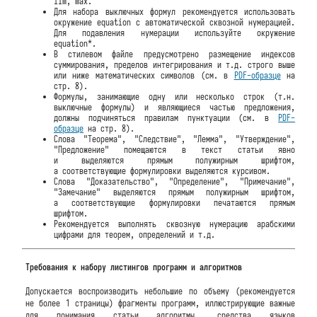
lim, max.
Для набора выключных формул рекомендуется использовать
окружение equation с автоматической сквозной нумерацией.
Для подавления нумерации используйте окружение
equation*.
В стилевом файле предусмотрено размещение индексов
суммирования, пределов интегрирования и т.д. строго выше
или ниже математических символов (см. в
PDF-образце
на
стр. 8).
Формулы, занимающие одну или несколько строк (т.н.
выключные формулы) и являющиеся частью предложения,
должны подчиняться правилам пунктуации (см. в
PDF-
образце
на стр. 8).
Слова "Теорема", "Следствие", "Лемма", "Утверждение",
"Предложение" помещаются в текст статьи явно
и выделяются прямым полужирным шрифтом,
а соответствующие формулировки выделяются курсивом.
Слова "Доказательство", "Определение", "Примечание",
"Замечание" выделяются прямым полужирным шрифтом,
а соответствующие формулировки печатаются прямым
шрифтом.
Рекомендуется выполнять сквозную нумерацию арабскими
цифрами для теорем, определений и т.д.
Требования к набору листингов программ и алгоритмов
Допускается воспроизводить небольшие по объему (рекомендуется
не более 1 страницы) фрагменты программ, иллюстрирующие важные
для понимания статьи алгоритмы, средства языков