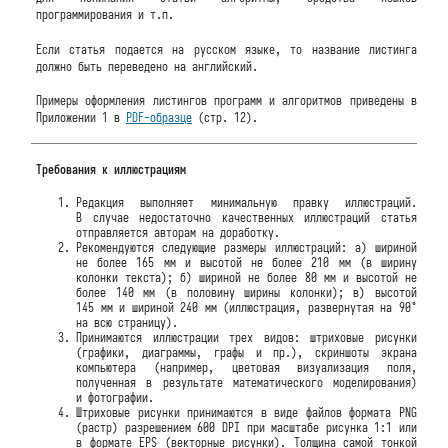
программирования и т.п.
Если статья подается на русском языке, то название листинга
должно быть переведено на английский.
Примеры оформления листингов программ и алгоритмов приведены в
Приложении 1 в
PDF-образце
(стр. 12).
Требования к иллюстрациям
Редакция выполняет минимальную правку иллюстраций.
В случае недостаточно качественных иллюстраций статья
отправляется авторам на доработку.
Рекомендуются следующие размеры иллюстраций: а) шириной
не более 165 мм и высотой не более 210 мм (в ширину
колонки текста); б) шириной не более 80 мм и высотой не
более 140 мм (в половину ширины колонки); в) высотой
145 мм и шириной 240 мм (иллюстрация, развернутая на 90°
на всю страницу).
Принимаются иллюстрации трех видов: штриховые рисунки
(графики, диаграммы, графы и пр.), скриншоты экрана
компьютера (например, цветовая визуализация поля,
полученная в результате математического моделирования)
и фотографии.
Штриховые рисунки принимаются в виде файлов формата PNG
(растр) разрешением 600 DPI при масштабе рисунка 1:1 или
в формате EPS (векторные рисунки). Толщина самой тонкой