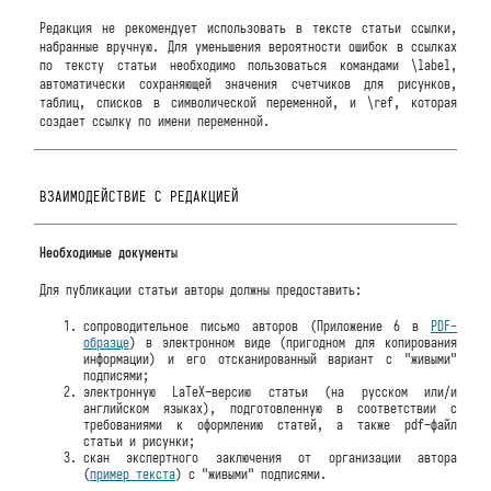
Редакция не рекомендует использовать в тексте статьи ссылки,
набранные вручную. Для уменьшения вероятности ошибок в ссылках
по тексту статьи необходимо пользоваться командами \label,
автоматически сохраняющей значения счетчиков для рисунков,
таблиц, списков в символической переменной, и \ref, которая
создает ссылку по имени переменной.
ВЗАИМОДЕЙСТВИЕ С РЕДАКЦИЕЙ
Необходимые документы
Для публикации статьи авторы должны предоставить:
сопроводительное письмо авторов (Приложение 6 в
PDF-
образце
) в электронном виде (пригодном для копирования
информации) и его отсканированный вариант с "живыми"
подписями;
электронную LaTeX–версию статьи (на русском или/и
английском языках), подготовленную в соответствии с
требованиями к оформлению статей, а также pdf–файл
статьи и рисунки;
скан экспертного заключения от организации автора
(
пример текста
) с "живыми" подписями.