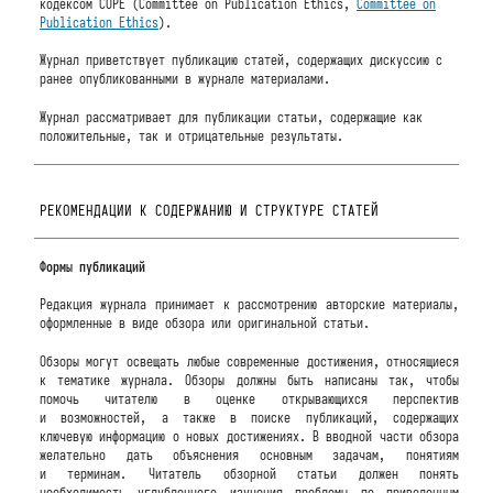
кодексом COPE (Committee on Publication Ethics,
Committee on
Publication Ethics
).
Журнал приветствует публикацию статей, содержащих дискуссию с
ранее опубликованными в журнале материалами.
Журнал рассматривает для публикации статьи, содержащие как
положительные, так и отрицательные результаты.
РЕКОМЕНДАЦИИ К СОДЕРЖАНИЮ И СТРУКТУРЕ СТАТЕЙ
Формы публикаций
Редакция журнала принимает к рассмотрению авторские материалы,
оформленные в виде обзора или оригинальной статьи.
Обзоры могут освещать любые современные достижения, относящиеся
к тематике журнала. Обзоры должны быть написаны так, чтобы
помочь читателю в оценке открывающихся перспектив
и возможностей, а также в поиске публикаций, содержащих
ключевую информацию о новых достижениях. В вводной части обзора
желательно дать объяснения основным задачам, понятиям
и терминам. Читатель обзорной статьи должен понять
необходимость углубленного изучения проблемы по приведенным