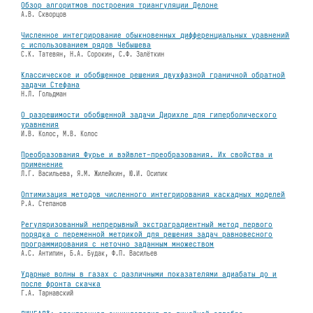
Обзор алгоритмов построения триангуляции Делоне
А.В. Скворцов
Численное интегрирование обыкновенных дифференциальных уравнений
с использованием рядов Чебышева
С.К. Татевян, Н.А. Сорокин, С.Ф. Залëткин
Классическое и обобщенное решения двухфазной граничной обратной
задачи Стефана
Н.Л. Гольдман
О разрешимости обобщенной задачи Дирихле для гиперболического
уравнения
И.В. Колос, М.В. Колос
Преобразования Фурье и вэйвлет-преобразования. Их свойства и
применение
Л.Г. Васильева, Я.М. Жилейкин, Ю.И. Осипик
Оптимизация методов численного интегрирования каскадных моделей
Р.А. Степанов
Регуляризованный непрерывный экстраградиентный метод первого
порядка с переменной метрикой для решения задач равновесного
программирования с неточно заданным множеством
А.С. Антипин, Б.А. Будак, Ф.П. Васильев
Ударные волны в газах с различными показателями адиабаты до и
после фронта скачка
Г.А. Тарнавский