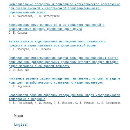
Вычислительные алгоритмы и прикладное математическое обеспечение
для систем высокой и сверхвысокой производительности.
Образовательный аспект
М. В. Якобовский, Б. Н. Четверушкин
Исследование неустойчивостей в астрофизике: численный и
аналитический подходы дополняют друг друга
Д. Д. Соколов
Математическое моделирование нестационарного химического
процесса в зерне катализатора цилиндрической формы
О. С. Язовцева, Е. Е. Пескова
Приближенное интегрирование задачи Коши для канонических систем
обыкновенных дифференциальных уравнений второго порядка методом
рядов Чебышева с контролем точности
С. Ф. Залеткин
Численное решение задачи определения начального условия в задаче
Коши для гиперболического уравнения с малым параметром
Д. С. Андрианов
Особенности решения обратных коэффициентных задач ультразвуковой
томографии в медицине
А. В. Гончарский, И. И. Макан, Д. В. Мельник, С. Ю. Романов, С. Ю. Серёжников
Язык
English