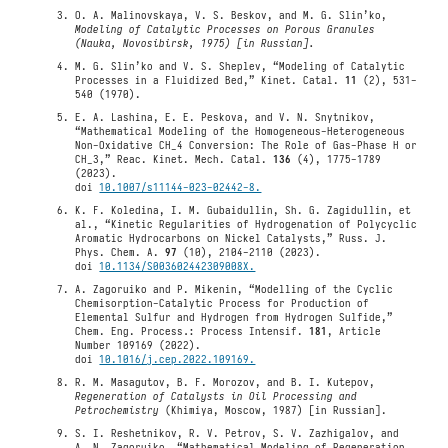
O. A. Malinovskaya, V. S. Beskov, and M. G. Slin’ko,
Modeling of Catalytic Processes on Porous Granules
(Nauka, Novosibirsk, 1975) [in Russian].
M. G. Slin’ko and V. S. Sheplev, “Modeling of Catalytic
Processes in a Fluidized Bed,” Kinet. Catal.
11
(2), 531-
540 (1970).
E. A. Lashina, E. E. Peskova, and V. N. Snytnikov,
“Mathematical Modeling of the Homogeneous-Heterogeneous
Non-Oxidative CH_4 Conversion: The Role of Gas-Phase H or
CH_3,” Reac. Kinet. Mech. Catal.
136
(4), 1775-1789
(2023).
doi
10.1007/s11144-023-02442-8.
K. F. Koledina, I. M. Gubaidullin, Sh. G. Zagidullin, et
al., “Kinetic Regularities of Hydrogenation of Polycyclic
Aromatic Hydrocarbons on Nickel Catalysts,” Russ. J.
Phys. Chem. A.
97
(10), 2104-2110 (2023).
doi
10.1134/S003602442309008X.
A. Zagoruiko and P. Mikenin, “Modelling of the Cyclic
Chemisorption-Catalytic Process for Production of
Elemental Sulfur and Hydrogen from Hydrogen Sulfide,”
Chem. Eng. Process.: Process Intensif.
181
, Article
Number 109169 (2022).
doi
10.1016/j.cep.2022.109169.
R. M. Masagutov, B. F. Morozov, and B. I. Kutepov,
Regeneration of Catalysts in Oil Processing and
Petrochemistry
(Khimiya, Moscow, 1987) [in Russian].
S. I. Reshetnikov, R. V. Petrov, S. V. Zazhigalov, and
A. N. Zagoruiko, “Mathematical Modeling of Regeneration