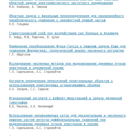
обратной задачи электромагнитного частотного зондирования
М.В. Клибанов, А. Тимонов
Обратная задача с финальным переопределением для квазилинейного
параболического уравнения с неизвестной правой частью
Н.Л. Гольдман
Стюаpтсоновский слой под воздействием сил Лоpенца и Аpхимеда
П. Хейда, М.Ю. Решетняк, И. Цупал
Применение преобразования Фурье-Гаусса к решению задачи Коши для
уравнения Шредингера: теоретический анализ численного алгоритма
Г.Р. Айдагулов
Исследование численных методов при моделировании динамики пучков
электронов в одномерной плазме
Г.Л. Сидельников, А.С. Старовойтов
Алгоритм определения пересечений полигональных объектов с
использованием оринтируемых ограничивающих объемов
А.А. Захаров, C.С. Садыков
Итерационный алгоритм с вэйвлет-фильтрацией в задаче двумерной
томографии
В.В. Пикалов, А.В. Непомнящий
Использование неравномерных сеток для дискретизации и численного
решения систем интегро-дифференциальных уравнений при
моделировании динамики пучков электронов в плазме
Г.Л. Сидельников, А.С. Старовойтов