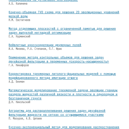
А.Б. Калинина
Конечно-объемная TVD схема для решения 2D эволюционных уравнений
мелкой воды
Н.М. Евстигнеев
Метод отделяющих плоскостей с ограниченной памятью для решения
задач выпуклой негладкой оптимизации
Е.А. Нурминский
Вейвлетные кросскорреляции двумерных полей
И.А. Мизева, Р.А. Степанов, П.Г. Фрик
Применение метода контрольных объемов для решения задач
двухфазной фильтрации в переменных «скорость-насыщенность»
Г.А. Никифоров
Корректировка трехмерных литолого-фациальных моделей с помощью
модифицированного метода имитации отжига
А.Д. Бекман
Математическое моделирование трехмерной задачи эволюции границы
раздела жидкостей различной вязкости и плотности в однородном и
безграничном грунте
Д.Н. Никольский
Алгоритмы для распараллеливания решения задач двухфазной
фильтрации жидкости на сетках со сгущающимися участками
П. Мазуров, А.В. Цепаев
Кусочно-экспоненциальный метод для моделирования распространения