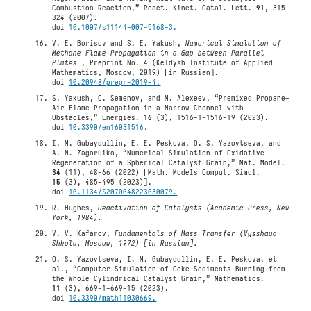
Combustion Reaction,” React. Kinet. Catal. Lett.
91
, 315-
324 (2007).
doi
10.1007/s11144-007-5168-3.
V. E. Borisov and S. E. Yakush,
Numerical Simulation of
Methane Flame Propagation in a Gap between Parallel
Plates
, Preprint No. 4 (Keldysh Institute of Applied
Mathematics, Moscow, 2019) [in Russian].
doi
10.20948/prepr-2019-4.
S. Yakush, O. Semenov, and M. Alexeev, “Premixed Propane–
Air Flame Propagation in a Narrow Channel with
Obstacles,” Energies.
16
(3), 1516-1-1516-19 (2023).
doi
10.3390/en16031516.
I. M. Gubaydullin, E. E. Peskova, O. S. Yazovtseva, and
A. N. Zagoruiko, “Numerical Simulation of Oxidative
Regeneration of a Spherical Catalyst Grain,” Mat. Model.
34
(11), 48-66 (2022) [Math. Models Comput. Simul.
15
(3), 485-495 (2023)].
doi
10.1134/S2070048223030079.
R. Hughes,
Deactivation of Catalysts (Academic Press, New
York, 1984).
V. V. Kafarov,
Fundamentals of Mass Transfer (Vysshaya
Shkola, Moscow, 1972) [in Russian].
O. S. Yazovtseva, I. M. Gubaydullin, E. E. Peskova, et
al., “Computer Simulation of Coke Sediments Burning from
the Whole Cylindrical Catalyst Grain,” Mathematics.
11
(3), 669-1-669-15 (2023).
doi
10.3390/math11030669.