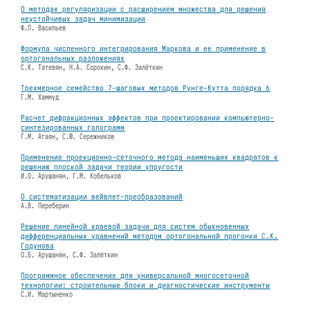
О методах регуляризации с расширением множества для решения
неустойчивых задач минимизации
Ф.П. Васильев
Формула численного интегрирования Маркова и ее применение в
ортогональных разложениях
С.К. Татевян, Н.А. Сорокин, С.Ф. Залёткин
Трехмерное семейство 7-шаговых методов Рунге-Кутта порядка 6
Г.М. Хаммуд
Расчет дифракционных эффектов при проектировании компьютерно-
синтезированных голограмм
Г.М. Агаян, С.Ю. Сережников
Применение проекционно-сеточного метода наименьших квадратов к
решению плоской задачи теории упругости
И.О. Арушанян, Г.М. Кобельков
О систематизации вейвлет-преобразований
А.В. Переберин
Решение линейной краевой задачи для систем обыкновенных
дифференциальных уравнений методом ортогональной прогонки С.К.
Годунова
О.Б. Арушанян, С.Ф. Залëткин
Программное обеспечение для универсальной многосеточной
технологии: строительные блоки и диагностические инструменты
С.И. Мартыненко