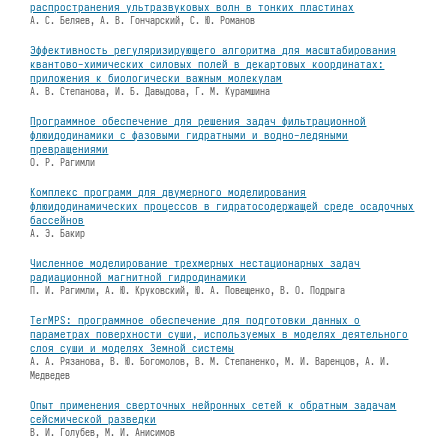
распространения ультразвуковых волн в тонких пластинах
А. С. Беляев, А. В. Гончарский, С. Ю. Романов
Эффективность регуляризирующего алгоритма для масштабирования
квантово-химических силовых полей в декартовых координатах:
приложения к биологически важным молекулам
А. В. Степанова, И. Б. Давыдова, Г. М. Курамшина
Программное обеспечение для решения задач фильтрационной
флюидодинамики с фазовыми гидратными и водно-ледяными
превращениями
О. Р. Рагимли
Комплекс программ для двумерного моделирования
флюидодинамических процессов в гидратосодержащей среде осадочных
бассейнов
А. Э. Бакир
Численное моделирование трехмерных нестационарных задач
радиационной магнитной гидродинамики
П. И. Рагимли, А. Ю. Круковский, Ю. А. Повещенко, В. О. Подрыга
TerMPS: программное обеспечение для подготовки данных о
параметрах поверхности суши, используемых в моделях деятельного
слоя суши и моделях Земной системы
А. А. Рязанова, В. Ю. Богомолов, В. М. Степаненко, М. И. Варенцов, А. И.
Медведев
Опыт применения сверточных нейронных сетей к обратным задачам
сейсмической разведки
В. И. Голубев, М. И. Анисимов