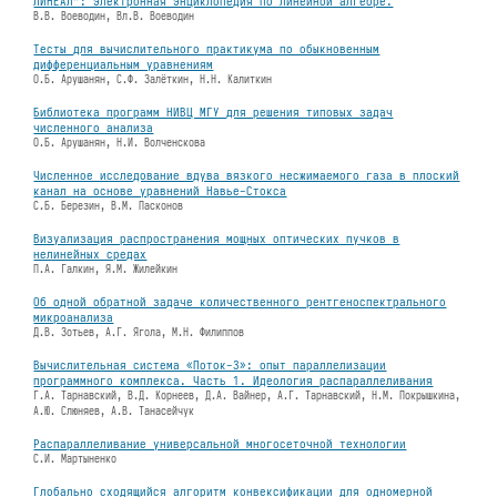
ЛИНЕАЛ*: электронная энциклопедия по линейной алгебре.
В.В. Воеводин, Вл.В. Воеводин
Тесты для вычислительного практикума по обыкновенным
дифференциальным уравнениям
О.Б. Арушанян, С.Ф. Залëткин, Н.Н. Калиткин
Библиотека программ НИВЦ МГУ для решения типовых задач
численного анализа
О.Б. Арушанян, Н.И. Волченскова
Численное исследование вдува вязкого несжимаемого газа в плоский
канал на основе уравнений Навье-Стокса
C.Б. Березин, В.М. Пасконов
Визуализация распространения мощных оптических пучков в
нелинейных средах
П.А. Галкин, Я.М. Жилейкин
Об одной обратной задаче количественного рентгеноспектрального
микроанализа
Д.В. Зотьев, А.Г. Ягола, М.Н. Филиппов
Вычислительная система «Поток-3»: опыт параллелизации
программного комплекса. Часть 1. Идеология распараллеливания
Г.А. Тарнавский, В.Д. Корнеев, Д.А. Вайнер, А.Г. Тарнавский, Н.М. Покрышкина,
А.Ю. Слюняев, А.В. Танасейчук
Распараллеливание универсальной многосеточной технологии
С.И. Мартыненко
Глобально сходящийся алгоритм конвексификации для одномерной