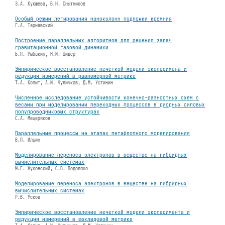
Э.А. Кукшева, В.Н. Снытников
Особый режим легирования наноколонн подложки кремния
Г.А. Тарнавский
Построение параллельных алгоритмов для решения задач
гравитационной газовой динамики
Б.П. Рыбакин, Н.И. Шидер
Эмпирическое восстановление нечеткой модели эксперимена и
редукция измерений в равномерной метрике
Т.А. Копит, А.И. Чуличков, Д.М. Устинин
Численное исследование устойчивости конечно-разностных схем с
весами при моделировании переходных процессов в диодных силовых
полупроводниковых структурах
С.А. Мещеряков
Параллельные процессы на этапах петафлопного моделирования
В.П. Ильин
Моделирование переноса электронов в веществе на гибридных
вычислительных системах
М.Е. Жуковский, С.В. Подоляко
Моделирование переноса электронов в веществе на гибридных
вычислительных системах
Р.В. Усков
Эмпирическое восстановление нечеткой модели эксперимента и
редукция измерений в евклидовой метрике