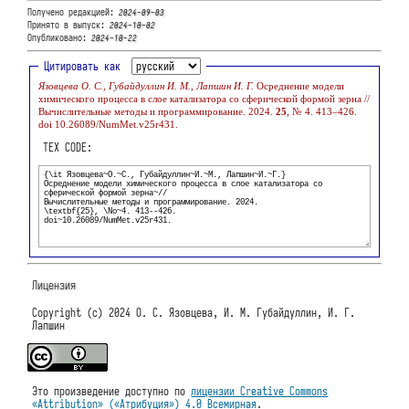
Получено редакцией:
2024-09-03
Принято в выпуск:
2024-10-02
Опубликовано:
2024-10-22
Цитировать как
Язовцева О. С., Губайдуллин И. М., Лапшин И. Г.
Осреднение модели
химического процесса в слое катализатора со сферической формой зерна //
Вычислительные методы и программирование. 2024.
25
, № 4. 413–426.
doi 10.26089/NumMet.v25r431.
TEX CODE:
Лицензия
Copyright (c) 2024 О. С. Язовцева, И. М. Губайдуллин, И. Г.
Лапшин
Это произведение доступно по
лицензии Creative Commons
«Attribution» («Атрибуция») 4.0 Всемирная
.