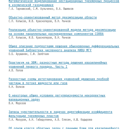
Математическое моделирование нестационарных трехмерных процессов
в космической газодинамике
Г.А. Тарнавский, С.М. Аульченко, В.А. Вшивков
Объектно-ориентированный метод декомпозиции области
С.П. Копысов, И.В. Красноперов, В.Н. Рычков
Реализация объектно-ориентированной модели метода декомпозиции
на основе параллельных распределенных компонентов CORBA
С.П. Копысов, И.В. Красноперов, В.Н. Рычков
Общее описание подпрограмм решения обыкновенных дифференциальных
уравнений Библиотеки численного анализа НИВЦ МГУ
О.Б. Арушанян, С.Ф. Залëткин
Практикум на ЭВМ: разностные методы решения квазилинейных
уравнений первого порядка. Часть I
А.В. Попов
Разностные схемы интегрирования уравнений движения пробной
частицы в потоке жидкости или газа
К.Н. Волков
О некоторых общих условиях регуляризуемости некорректных
вариационных задач
В.А. Морозов
Запасы чувствительности в задачах идентификации коэффициента
фильтрации трехмерных пластов
П.А. Мазуров, А.Н. Габидуллина, А.В. Елесин, А.Ш. Кадырова
Об одном классе обратных задач с данными Коши для квазилинейного