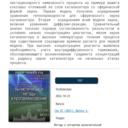
нестационарного химического процесса на примере выжига
коксовых отложений из слоя катализатора со сферической
формой зерна. Первая модель получена осреднением
уравнения теплопроводности для сферического зерна
катализатора. Вторая - осреднением всей модели зерна,
включая уравнения диффузии-реакции. Сравнительный
анализ показал хорошую согласованность результатов в
условиях низких концентрациях реагентов, малом зерне
катализатора и высоких температурах течения процесса
при существенном сокращении времени расчета для первой
модели. При высоких концентрациях реагента выявлена
необходимость учета внутридиффузионного торможения,
обуславливающего возникновение градиента концентраций
по радиусу зерна катализатора на начальных этапах
процесса.
PDF
Опубликован
2024-10-22
Выпуск
Том 25 (2024): Выпуск 4.
Раздел
Методы и алгоритмы вычислительной