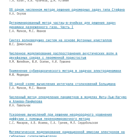
Т.А. Копит, А.И. Чуличков, Д.М. Устинин
Об одном численном методе решения одномерных задач типа Стефана
Н.А. Окулов
Детерминированный метод частиц-в-ячейках для решения задач
динамики разреженного газа. Часть I
Е.А. Малков, М.С. Иванов
Синтез волноведущих систем на основе фотонных кристаллов
Ю.С. Дементьева
Численное моделирование распространения акустических волн в
двухфазных средах с переменной пористостью
Я.М. Жилейкин, Ю.И. Осипик, Н.И. Пушкина
Применение субиерархического метода в задачах электродинамики
М.Ю. Медведик
Об одной схеме вычисления интеграла столкновений Больцмана
Е.А. Малков, М.С. Иванов
Численный метод определения параметров в моделях Фитц-Хью-Нагумо
и Алиева-Панфилова
И.А. Павельчак
Ускорение вычислений при решении неоднородного уравнения
диффузии с помощью перенормировочного метода
С.С. Макаров, А.В. Исаева, Е.А. Грачев, М.Л. Сердобольская
Математическое моделирование радиационной эмиссии электронов на
гибридных суперкомпьютерах