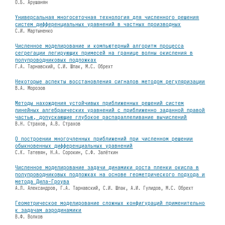
О.Б. Арушанян
Универсальная многосеточная технология для численного решения
систем дифференциальных уравнений в частных производных
С.И. Мартыненко
Численное моделирование и компьютерный алгоритм процесса
сегрегации легирующих примесей на границе волны окисления в
полупроводниковых подложках
Г.А. Тарнавский, С.И. Шпак, М.С. Обрехт
Некоторые аспекты восстановления сигналов методом регуляризации
В.А. Морозов
Методы нахождения устойчивых приближенных решений систем
линейных алгебраических уравнений с приближенно заданной правой
частью, допускающие глубокое распараллеливание вычислений
В.Н. Страхов, А.В. Страхов
О построении многочленных приближений при численном решении
обыкновенных дифференциальных уравнений
С.К. Татевян, Н.А. Сорокин, С.Ф. Залёткин
Численное моделирование задачи динамики роста пленки окисла в
полупроводниковых подложках на основе геометрического подхода и
метода Дила-Гроува
А.Л. Александров, Г.А. Тарнавский, С.И. Шпак, А.И. Гулидов, М.С. Обрехт
Геометрическое моделирование сложных конфигураций применительно
к задачам аэродинамики
В.Ф. Волков