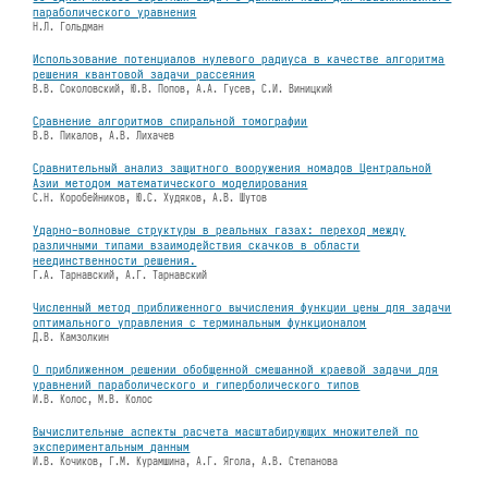
параболического уравнения
Н.Л. Гольдман
Использование потенциалов нулевого радиуса в качестве алгоритма
решения квантовой задачи рассеяния
В.В. Соколовский, Ю.В. Попов, А.А. Гусев, С.И. Виницкий
Сравнение алгоритмов спиральной томографии
В.В. Пикалов, А.В. Лихачев
Сравнительный анализ защитного вооружения номадов Центральной
Азии методом математического моделирования
С.Н. Коробейников, Ю.С. Худяков, А.В. Шутов
Ударно-волновые структуры в реальных газах: переход между
различными типами взаимодействия скачков в области
неединственности решения.
Г.А. Тарнавский, А.Г. Тарнавский
Численный метод приближенного вычисления функции цены для задачи
оптимального управления с терминальным функционалом
Д.В. Камзолкин
О приближенном решении обобщенной смешанной краевой задачи для
уравнений параболического и гиперболического типов
И.В. Колос, М.В. Колос
Вычислительные аспекты расчета масштабирующих множителей по
экспериментальным данным
И.В. Кочиков, Г.М. Курамшина, А.Г. Ягола, А.В. Степанова