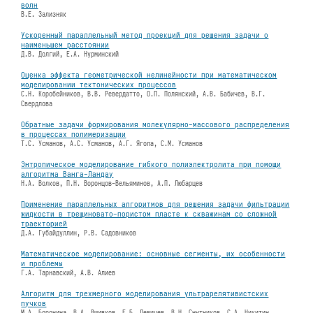
волн
В.Е. Зализняк
Ускоренный параллельный метод проекций для решения задачи о
наименьшем расстоянии
Д.В. Долгий, Е.А. Нурминский
Оценка эффекта геометрической нелинейности при математическом
моделировании тектонических процессов
С.Н. Коробейников, В.В. Ревердатто, О.П. Полянский, А.В. Бабичев, В.Г.
Свердлова
Обратные задачи формирования молекулярно-массового распределения
в процессах полимеризации
Т.С. Усманов, А.С. Усманов, А.Г. Ягола, С.М. Усманов
Энтропическое моделирование гибкого полиэлектролита при помощи
алгоритма Ванга-Ландау
Н.А. Волков, П.Н. Воронцов-Вельяминов, А.П. Любарцев
Применение параллельных алгоритмов для решения задачи фильтрации
жидкости в трещиновато-пористом пласте к скважинам со сложной
траекторией
Д.А. Губайдуллин, Р.В. Садовников
Математическое моделирование: основные сегменты, их особенности
и проблемы
Г.А. Тарнавский, А.В. Алиев
Алгоритм для трехмерного моделирования ультрарелятивистских
пучков
М.А. Боронина, В.А. Вшивков, Е.Б. Левичев, В.Н. Снытников, С.А. Никитин