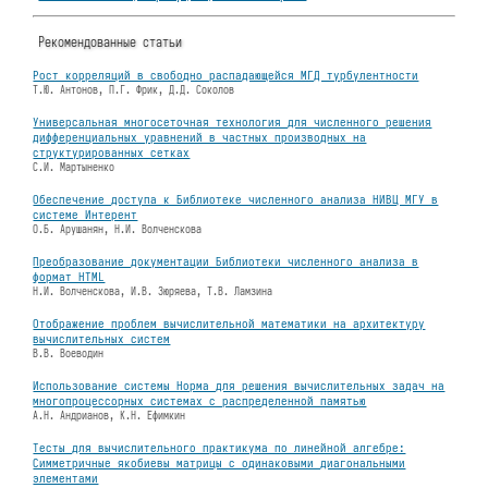
Рекомендованные статьи
Рост корреляций в свободно распадающейся МГД турбулентности
Т.Ю. Антонов, П.Г. Фрик, Д.Д. Соколов
Универсальная многосеточная технология для численного решения
дифференциальных уравнений в частных производных на
структурированных сетках
С.И. Мартыненко
Обеспечение доступа к Библиотеке численного анализа НИВЦ МГУ в
системе Интерент
О.Б. Арушанян, Н.И. Волченскова
Преобразование документации Библиотеки численного анализа в
формат HTML
Н.И. Волченскова, И.В. Зюряева, Т.В. Ламзина
Отображение проблем вычислительной математики на архитектуру
вычислительных систем
В.В. Воеводин
Использование системы Норма для решения вычислительных задач на
многопроцессорных системах с распределенной памятью
А.Н. Андрианов, К.Н. Ефимкин
Тесты для вычислительного практикума по линейной алгебре:
Симметричные якобиевы матрицы с одинаковыми диагональными
элементами