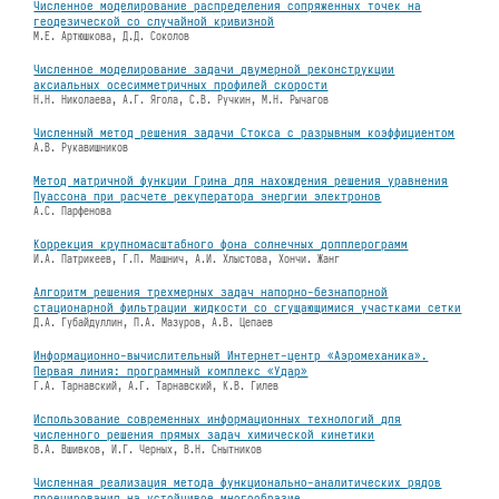
Численное моделирование распределения сопряженных точек на
геодезической со случайной кривизной
М.Е. Артюшкова, Д.Д. Соколов
Численное моделирование задачи двумерной реконструкции
аксиальных осесимметричных профилей скорости
Н.Н. Николаева, А.Г. Ягола, С.В. Ручкин, М.Н. Рычагов
Численный метод решения задачи Стокса с разрывным коэффициентом
А.В. Рукавишников
Метод матричной функции Грина для нахождения решения уравнения
Пуассона при расчете рекуператора энергии электронов
А.С. Парфенова
Коррекция крупномасштабного фона солнечных допплерограмм
И.А. Патрикеев, Г.П. Машнич, А.И. Хлыстова, Хончи. Жанг
Алгоритм решения трехмерных задач напорно-безнапорной
стационарной фильтрации жидкости со сгущающимися участками сетки
Д.А. Губайдуллин, П.А. Мазуров, А.В. Цепаев
Информационно-вычислительный Интернет-центр «Аэромеханика».
Первая линия: программный комплекс «Удар»
Г.А. Тарнавский, А.Г. Тарнавский, К.В. Гилев
Использование современных информационных технологий для
численного решения прямых задач химической кинетики
В.А. Вшивков, И.Г. Черных, В.Н. Снытников
Численная реализация метода функционально-аналитических рядов
проецирования на устойчивое многообразие