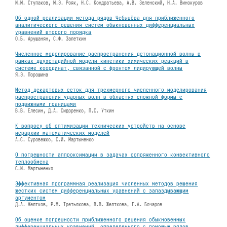
И.М. Ступаков, М.Э. Рояк, Н.С. Кондратьева, А.В. Зеленский, Н.А. Винокуров
Об одной реализации метода рядов Чебышёва для приближенного
аналитического решения систем обыкновенных дифференциальных
уравнений второго порядка
О.Б. Арушанян, С.Ф. Залеткин
Численное моделирование распространения детонационной волны в
рамках двухстадийной модели кинетики химических реакций в
системе координат, связанной с фронтом лидирующей волны
Я.Э. Порошина
Метод декартовых сеток для трехмерного численного моделирования
распространения ударных волн в областях сложной формы с
подвижными границами
В.В. Елесин, Д.А. Сидоренко, П.С. Уткин
К вопросу об оптимизации технических устройств на основе
иерархии математических моделей
А.С. Суровежко, С.И. Мартыненко
О погрешности аппроксимации в задачах сопряженного конвективного
теплообмена
С.И. Мартыненко
Эффективная программная реализация численных методов решения
жестких систем дифференциальных уравнений с запаздывающим
аргументом
Д.А. Желтков, Р.М. Третьякова, В.В. Желткова, Г.А. Бочаров
Об оценке погрешности приближенного решения обыкновенных
дифференциальных уравнений, определенного с помощью рядов