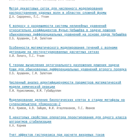
Метод декартовых сеток для численного моделирования
распространения ударных волн в областях сложной формы
Д.А. Сидоренко, П.С. Уткин
К вопросу о разрешимости системы нелинейных уравнений
относительно коэффициентов Фурье-Чебышёва в задаче решения
обыкновенных дифференциальных уравнений на основе рядов Чебышёва
О.Б. Арушанян, С.Ф. Залеткин
Особенности математического моделирования течений с волнами
детонации на неструктурированных расчетных сетках
А.И. Лопато, П.С. Уткин
К теории вычисления ортогонального разложения решения задачи
Коши для обыкновенных дифференциальных уравнений второго порядка
О.Б. Арушанян, С.Ф. Залеткин
Численный анализ идентифицируемости параметров математической
модели химической реакции
Л.Ф. Нурисламова, И.М. Губайдуллин
Моделирование деления биологических клеток в стадии метафазы на
суперкомпьютере «Ломоносов-2
М.А. Кривов, А.В. Зайцев, Ф.И. Атауллаханов, П.С. Иванов
О некоторых свойствах оператора проектирования для одного класса
алгоритмов стабилизации
А.А. Корнев
Учет эффектов гистерезиса при расчете вихревых токов