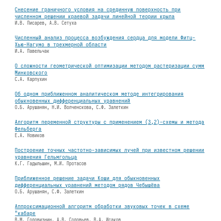
Снесение граничного условия на срединную поверхность при
численном решении краевой задачи линейной теории крыла
И.В. Писарев, А.В. Сетуха
Численный анализ процесса возбуждения сердца для модели Фитц-
Хью-Нагумо в трехмерной области
И.А. Павельчак
О сложности геометрической оптимизации методом растеризации сумм
Минковского
С.А. Карпухин
Об одном приближенном аналитическом методе интегрирования
обыкновенных дифференциальных уравнений
О.Б. Арушанян, Н.И. Волченскова, С.Ф. Залеткин
Алгоритм переменной структуры с применением (3,2)-схемы и метода
Фельберга
Е.А. Новиков
Построение точных частотно-зависимых лучей при известном решении
уравнения Гельмгольца
К.Г. Гадыльшин, М.И. Протасов
Приближенное решение задачи Коши для обыкновенных
дифференциальных уравнений методом рядов Чебышёва
О.Б. Арушанян, С.Ф. Залеткин
Аппроксимационной алгоритм обработки звуковых точек в схеме
"кабаре
В.М. Головизнин, А.В. Соловьев, В.А. Исаков