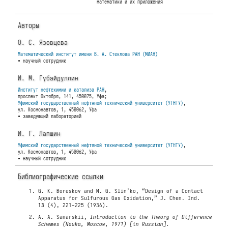
математики и их приложения
Авторы
О. С. Язовцева
Математический институт имени В. А. Стеклова РАН (МИАН)
• научный сотрудник
И. М. Губайдуллин
Институт нефтехимии и катализа РАН
,
проспект Октября, 141, 450075, Уфа;
Уфимский государственный нефтяной технический университет (УГНТУ)
,
ул. Космонавтов, 1, 450062, Уфа
• заведующий лабораторией
И. Г. Лапшин
Уфимский государственный нефтяной технический университет (УГНТУ)
,
ул. Космонавтов, 1, 450062, Уфа
• научный сотрудник
Библиографические ссылки
G. K. Boreskov and M. G. Slin’ko, “Design of a Contact
Apparatus for Sulfurous Gas Oxidation,” J. Chem. Ind.
13
(4), 221-225 (1936).
A. A. Samarskii,
Introduction to the Theory of Difference
Schemes (Nauka, Moscow, 1971) [in Russian].