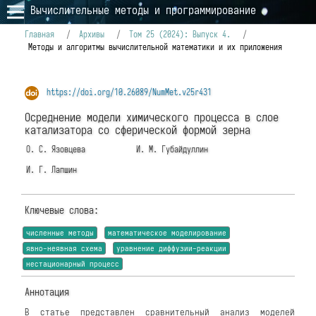
Вычислительные методы и программирование
Главная
/
Архивы
/
Том 25 (2024): Выпуск 4.
/
Методы и алгоритмы вычислительной математики и их приложения
https://doi.org/10.26089/NumMet.v25r431
Осреднение модели химического процесса в слое
катализатора со сферической формой зерна
О. С. Язовцева
И. М. Губайдуллин
И. Г. Лапшин
Ключевые слова:
численные методы
математическое моделирование
явно-неявная схема
уравнение диффузии-реакции
нестационарный процесс
Аннотация
В статье представлен сравнительный анализ моделей