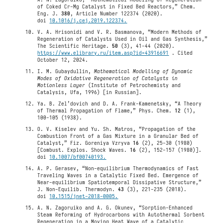
of Coked Cr-Mg Catalyst in Fixed Bed Reactors,” Chem.
Eng. J.
380
, Article Number 122374 (2020).
doi
10.1016/j.cej.2019.122374.
V. A. Hrisonidi and V. R. Basmanova, “Modern Methods of
Regeneration of Catalysts Used in Oil and Gas Synthesis,”
The Scientific Heritage.
50
(3), 41-44 (2020).
https://www.elibrary.ru/item.asp?id=43916691
. Cited
October 12, 2024.
I. M. Gubaydullin,
Mathematical Modelling of Dynamic
Modes of Oxidative Regeneration of Catalysts in
Motionless Layer
(Institute of Petrochemisty and
Catalysis, Ufa, 1996) [in Russian].
Ya. B. Zel’dovich and D. A. Frank-Kamenetsky, “A Theory
of Thermal Propagation of Flame,” Phys. Chem.
12
(1),
100-105 (1938).
O. V. Kiselev and Yu. Sh. Matros, “Propagation of the
Combustion Front of a Gas Mixture in a Granular Bed of
Catalyst,” Fiz. Goreniya Vzryva
16
(2), 25-30 (1980)
[Combust. Explos. Shock Waves.
16
(2), 152-157 (1980)].
doi
10.1007/bf00740193.
A. P. Gerasev, “Non-equilibrium Thermodynamics of Fast
Traveling Waves in a Catalytic Fixed Bed. Emergence of
Near-equilibrium Spatiotemporal Dissipative Structure,”
J. Non-Equilib. Thermodyn.
43
(3), 221-235 (2018).
doi
10.1515/jnet-2018-0005.
A. N. Zagoruiko and A. G. Okunev, “Sorption-Enhanced
Steam Reforming of Hydrocarbons with Autothermal Sorbent
Regeneration in a Moving Heat Wave of a Catalytic