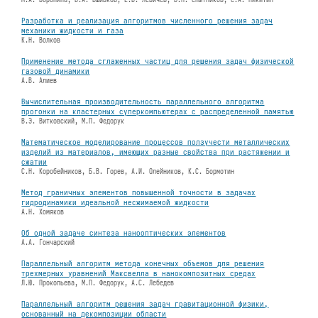
Разработка и реализация алгоритмов численного решения задач
механики жидкости и газа
К.Н. Волков
Применение метода сглаженных частиц для решения задач физической
газовой динамики
А.В. Алиев
Вычислительная производительность параллельного алгоритма
прогонки на кластерных суперкомпьютерах с распределенной памятью
В.Э. Витковский, М.П. Федорук
Математическое моделирование процессов ползучести металлических
изделий из материалов, имеющих разные свойства при растяжении и
сжатии
С.Н. Коробейников, Б.В. Горев, А.И. Олейников, К.С. Бормотин
Метод граничных элементов повышенной точности в задачах
гидродинамики идеальной несжимаемой жидкости
А.Н. Хомяков
Об одной задаче синтеза нанооптических элементов
А.А. Гончарский
Параллельный алгоритм метода конечных объемов для решения
трехмерных уравнений Максвелла в нанокомпозитных средах
Л.Ю. Прокопьева, М.П. Федорук, А.С. Лебедев
Параллельный алгоритм решения задач гравитационной физики,
основанный на декомпозиции области