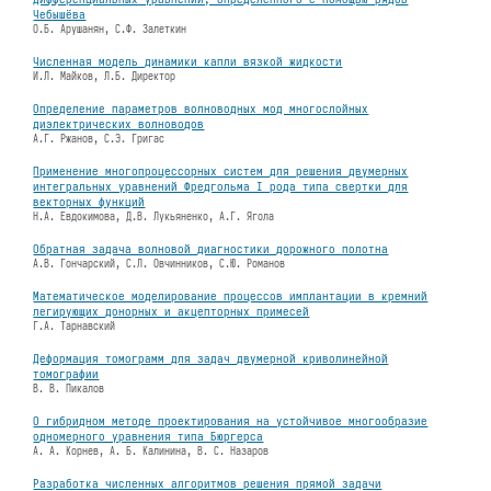
Чебышёва
О.Б. Арушанян, С.Ф. Залеткин
Численная модель динамики капли вязкой жидкости
И.Л. Майков, Л.Б. Директор
Определение параметров волноводных мод многослойных
диэлектрических волноводов
А.Г. Ржанов, С.Э. Григас
Применение многопроцессорных систем для решения двумерных
интегральных уравнений Фредгольма I рода типа свертки для
векторных функций
Н.А. Евдокимова, Д.В. Лукьяненко, А.Г. Ягола
Обратная задача волновой диагностики дорожного полотна
А.В. Гончарский, С.Л. Овчинников, С.Ю. Романов
Математическое моделирование процессов имплантации в кремний
легирующих донорных и акцепторных примесей
Г.А. Тарнавский
Деформация томограмм для задач двумерной криволинейной
томографии
В. В. Пикалов
О гибридном методе проектирования на устойчивое многообразие
одномерного уравнения типа Бюргерса
А. А. Корнев, А. Б. Калинина, В. С. Назаров
Разработка численных алгоритмов решения прямой задачи