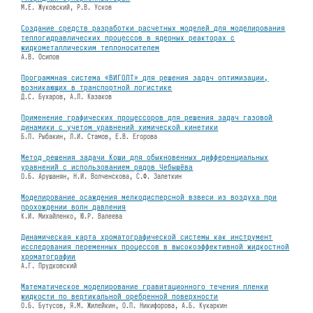
М.Е. Жуковский, Р.В. Усков
Создание средств разработки расчетных моделей для моделирования
теплогидравлических процессов в ядерных реакторах с
жидкометаллическим теплоносителем
А.В. Осипов
Программная система «ВИГОЛТ» для решения задач оптимизации,
возникающих в транспортной логистике
Д.С. Бухаров, А.Л. Казаков
Применение графических процессоров для решения задач газовой
динамики с учетом уравнений химической кинетики
Б.П. Рыбакин, Л.И. Стамов, Е.В. Егорова
Метод решения задачи Коши для обыкновенных дифференциальных
уравнений с использованием рядов Чебышёва
О.Б. Арушанян, Н.И. Волченскова, С.Ф. Залеткин
Моделирование осаждения мелкодисперсной взвеси из воздуха при
прохождении волн давления
К.И. Михайленко, Ю.Р. Валеева
Динамическая карта хроматографической системы как инструмент
исследования переменных процессов в высокоэффективной жидкостной
хроматографии
А.Г. Прудковский
Математическое моделирование гравитационного течения пленки
жидкости по вертикальной оребренной поверхности
О.Б. Бутусов, Я.М. Жилейкин, О.П. Никифорова, А.Б. Кукаркин