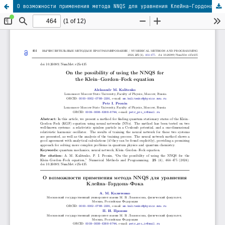
О возможности применения метода NNQS для уравнения Клейна–Гордона–Фока