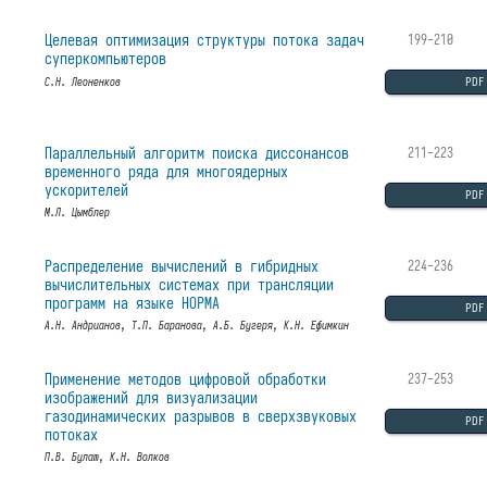
Целевая оптимизация структуры потока задач
199-210
суперкомпьютеров
PDF
С.Н. Леоненков
Параллельный алгоритм поиска диссонансов
211-223
временного ряда для многоядерных
ускорителей
PDF
М.Л. Цымблер
Распределение вычислений в гибридных
224-236
вычислительных системах при трансляции
программ на языке НОРМА
PDF
А.Н. Андрианов, Т.П. Баранова, А.Б. Бугеря, К.Н. Ефимкин
Применение методов цифровой обработки
237-253
изображений для визуализации
газодинамических разрывов в сверхзвуковых
PDF
потоках
П.В. Булат, К.Н. Волков