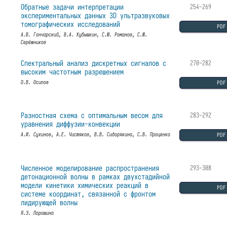
Обратные задачи интерпретации
254-269
экспериментальных данных 3D ультразвуковых
томографических исследований
PDF
А.В. Гончарский, В.А. Кубышкин, С.Ю. Романов, С.Ю.
Серёжников
Спектральный анализ дискретных сигналов с
270-282
высоким частотным разрешением
PDF
О.В. Осипов
Разностная схема с оптимальным весом для
283-292
уравнения диффузии-конвекции
PDF
А.И. Сухинов, А.Е. Чистяков, В.В. Сидорякина, С.В. Проценко
Численное моделирование распространения
293-308
детонационной волны в рамках двухстадийной
модели кинетики химических реакций в
PDF
системе координат, связанной с фронтом
лидирующей волны
Я.Э. Порошина