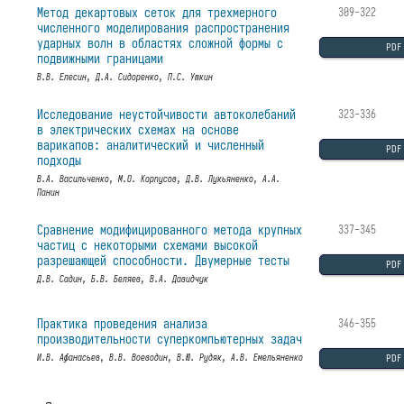
Метод декартовых сеток для трехмерного
309-322
численного моделирования распространения
ударных волн в областях сложной формы с
PDF
подвижными границами
В.В. Елесин, Д.А. Сидоренко, П.С. Уткин
Исследование неустойчивости автоколебаний
323-336
в электрических схемах на основе
варикапов: аналитический и численный
PDF
подходы
В.А. Васильченко, М.О. Корпусов, Д.В. Лукьяненко, А.А.
Панин
Сравнение модифицированного метода крупных
337-345
частиц с некоторыми схемами высокой
разрешающей способности. Двумерные тесты
PDF
Д.В. Садин, Б.В. Беляев, В.А. Давидчук
Практика проведения анализа
346-355
производительности суперкомпьютерных задач
PDF
И.В. Афанасьев, В.В. Воеводин, В.Ю. Рудяк, А.В. Емельяненко