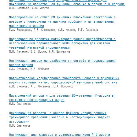
максимизации двойственной функции Лагранжа в задаче о p-медиане
И.Л. Васильев, А.В. Ушаков
Моделирование на суперЭВМ динамики плазменных электронов в
ловушке с инверсными магнитными пробками и мультипольными
магнитными стенками
Е.А. Берендеев, А.В. Снытников, А.В. Иванов, Г.Г. Лазарева
Моделирование развития магниторотационной неустойчивости с
использованием параллельного RKDG алгоритма для системы
уравнений магнитной гидродинамики
М.П. Галанин, В.В. Лукин, К.Л. Шаповалов
Оптимизация алгоритма разбиения гиперграфа с произвольными
весами вершин
А.С. Русаков, М.В. Шеблаев
Математическое моделирование транспорта наносов в прибрежных
водных системах на многопроцессорной вычислительной системе
А.И. Сухинов, А.Е. Чистяков, Е.А. Проценко
Параллельный алгоритм для решения 2D-уравнения Пуассона в
контексте нестационарных задач
Н.В. Снытников
Декомпозиция области на основе прямого метода решения
трехмерного уравнения Пуассона в нестационарных задачах
астрофизики
Н.В. Снытников
Оптимизация для кластера с ускорителями Xeon Phi задачи