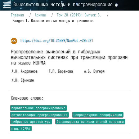
Вычислительные методы и программирование
Главная
/
Архивы
/
Том 20 (2019): Выпуск 3.
/
Раздел 1. Вычислительные методы и приложения
https://doi.org/10.26089/NumMet.v20r321
Распределение вычислений в гибридных
вычислительных системах при трансляции программ
на языке НОРМА
А.Н. Андрианов
Т.П. Баранова
А.Б. Бугеря
К.Н. Ефимкин
Ключевые слова:
параллельное программирование
автоматизация программирования
непроцедурные спецификации
гибридные архитектуры
балансировка вычислительной нагрузки
язык НОРМА