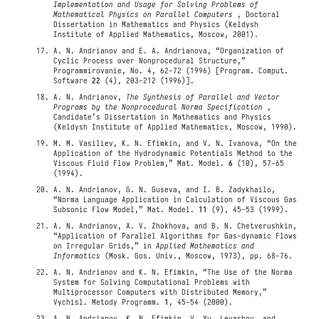
Implementation and Usage for Solving Problems of
Mathematical Physics on Parallel Computers
, Doctoral
Dissertation in Mathematics and Physics (Keldysh
Institute of Applied Mathematics, Moscow, 2001).
A. N. Andrianov and E. A. Andrianova, “Organization of
Cyclic Process over Nonprocedural Structure,”
Programmirovanie, No. 4, 62-72 (1996) [Program. Comput.
Software
22
(4), 203-212 (1996)].
A. N. Andrianov,
The Synthesis of Parallel and Vector
Programs by the Nonprocedural Norma Specification
,
Candidate’s Dissertation in Mathematics and Physics
(Keldysh Institute of Applied Mathematics, Moscow, 1990).
M. M. Vasiliev, K. N. Efimkin, and V. N. Ivanova, “On the
Application of the Hydrodynamic Potentials Method to the
Viscous Fluid Flow Problem,” Mat. Model.
6
(10), 57-65
(1994).
A. N. Andrianov, G. N. Guseva, and I. B. Zadykhailo,
“Norma Language Application in Calculation of Viscous Gas
Subsonic Flow Model,” Mat. Model.
11
(9), 45-53 (1999).
A. N. Andrianov, A. V. Zhokhova, and B. N. Chetverushkin,
“Application of Parallel Algorithms for Gas-dynamic Flows
on Irregular Grids,” in
Applied Mathematics and
Informatics
(Mosk. Gos. Univ., Moscow, 1973), pp. 68-76.
A. N. Andrianov and K. N. Efimkin, “The Use of the Norma
System for Solving Computational Problems with
Multiprocessor Computers with Distributed Memory,”
Vychisl. Metody Programm.
1
, 45-54 (2000).
A. N. Andrianov, K. N. Efimkin, V. Yu. Levashov, and