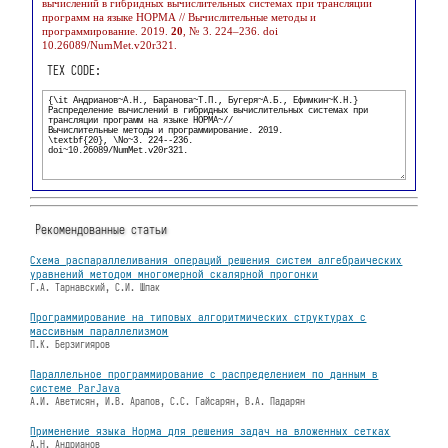
вычислений в гибридных вычислительных системах при трансляции
программ на языке НОРМА // Вычислительные методы и
программирование. 2019.
20
, № 3. 224–236. doi
10.26089/NumMet.v20r321.
TEX CODE:
Рекомендованные статьи
Схема распараллеливания операций решения систем алгебраических
уравнений методом многомерной скалярной прогонки
Г.А. Тарнавский, С.И. Шпак
Программирование на типовых алгоритмических структурах с
массивным параллелизмом
П.К. Берзигияров
Параллельное программирование с распределением по данным в
системе ParJava
А.И. Аветисян, И.В. Арапов, С.С. Гайсарян, В.А. Падарян
Применение языка Норма для решения задач на вложенных сетках
А.Н. Андрианов