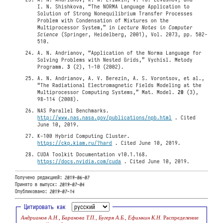
I. N. Shishkova, “The NORMA Language Application to
Solution of Strong Nonequilibrium Transfer Processes
Problem with Condensation of Mixtures on the
Multiprocessor System,” in
Lecture Notes in Computer
Science
(Springer, Heidelberg, 2001), Vol. 2073, pp. 502-
510.
A. N. Andrianov, “Application of the Norma Language for
Solving Problems with Nested Grids,” Vychisl. Metody
Programm.
3
(2), 1-10 (2002).
A. N. Andrianov, A. V. Berezin, A. S. Vorontsov, et al.,
“The Radiational Electromagnetic Fields Modeling at the
Multiprocessor Computing Systems,” Mat. Model.
20
(3),
98-114 (2008).
NAS Parallel Benchmarks.
http://www.nas.nasa.gov/publications/npb.html
. Cited
June 10, 2019.
K-100 Hybrid Computing Cluster.
https://ckp.kiam.ru/?hard
. Cited June 10, 2019.
CUDA Toolkit Documentation v10.1.168.
https://docs.nvidia.com/cuda
. Cited June 10, 2019.
Получено редакцией:
2019-06-07
Принято в выпуск:
2019-07-04
Опубликовано:
2019-07-14
Цитировать как
Андрианов А.Н., Баранова Т.П., Бугеря А.Б., Ефимкин К.Н.
Распределение