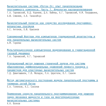
Вычислительная система «Поток-3»: опыт параллелизации
программного комплекса. Часть 1. Идеология распараллеливания
Г.А. Тарнавский, В.Д. Корнеев, Д.А. Вайнер, А.Г. Тарнавский, Н.М. Покрышкина,
А.Ю. Слюняев, А.В. Танасейчук
Вычислительный полигон как средство исследования программно-
аппаратных платформ
А.С. Антонов, Б.Ю. Крысанов
Современный Фортран для компьютеров традиционной архитектуры и
для параллельных вычислительных систем
А.М. Горелик
Мультипроцессорное компьютерное моделирование в гравитационной
газовой динамике
Г.А. Тарнавский, А.Г. Тарнавский
Итерационный метод решения граничной задачи для системы
обыкновенных дифференциальных уравнений первого порядка с
параметром для кластерных вычислительных систем
Т.Д. Давиташвили, Г.В. Меладзе, П.А. Церетели, В.Г. Саакян
Метод автоматического построения модели параллельной программы в
терминах сетей Петри
Е.А. Голенков, А.С. Соколов
Применение средств параллельного программирования для решения
задач механики жидкости и газа на многопроцессорных
вычислительных системах
К.Н. Волков