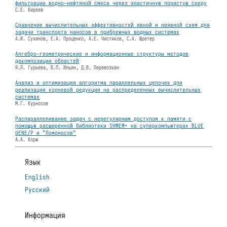
фильтрации водно-нефтяной смеси через эластичную пористую среду
С.Е. Киреев
Сравнение вычислительных эффективностей явной и неявной схем для
задачи транспорта наносов в прибрежных водных системах
А.И. Сухинов, Е.А. Проценко, А.Е. Чистяков, С.А. Шретер
Алгебро-геометрические и информационные структуры методов
декомпозиции областей
Я.Л. Гурьева, В.П. Ильин, Д.В. Перевозкин
Анализ и оптимизация алгоритма параллельных цепочек для
реализации корневой редукции на распределенных вычислительных
системах
М.Г. Курносов
Распараллеливание задач с нерегулярным доступом к памяти с
помощью расширенной библиотеки SHMEM+ на суперкомпьютерах BLUE
GENE/P и "Ломоносов"
А.А. Корж
Язык
English
Русский
Информация