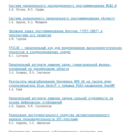
Система параллельного распределенного программирования МС#2.0
А.В. Петров, Ю.П. Сердюк
Система асинхронного параллельного программирования «Аспект»
С.Б. Арыков, В.Э. Малышкин
Эволюция языка программирования Фортран (1957-2007) и
перспективы его развития
А.М. Горелик
FPIC3D - параллельный код для моделирования высокоэнергетических
процессов в конденсированных средах
В.Г. Султанов
Параллельный алгоритм решения задач гравитационной физики,
основанный на декомпозиции области
Э.А. Кукшева, В.Н. Снытников
Результаты масштабирования бенчмарка NPB UA на тысячи ядер
суперкомпьютера Blue Gene/P с помощью PGAS-расширения OpenMP
А.А. Корж
Параллельный алгоритм решения задачи сильной отделимости на
основе фейеровских отображений
А.В. Ершова, И.М. Соколинская
Реализация инструментального средства автоматизированного
анализа производительности UPC-программ
Н.Е. Андреев, К.Е. Афанасьев
Параллельная реализация субградиентного алгоритма для