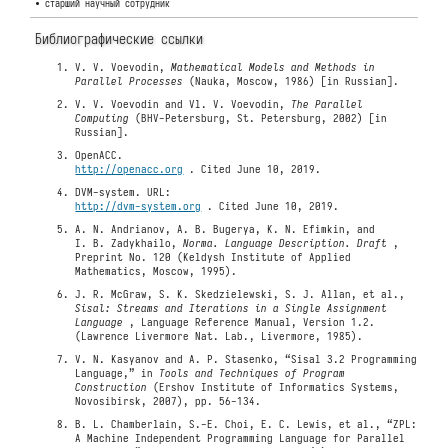
• старший научный сотрудник
Библиографические ссылки
V. V. Voevodin,
Mathematical Models and Methods in
Parallel Processes
(Nauka, Moscow, 1986) [in Russian].
V. V. Voevodin and Vl. V. Voevodin,
The Parallel
Computing
(BHV-Petersburg, St. Petersburg, 2002) [in
Russian].
OpenACC.
http://openacc.org
. Cited June 10, 2019.
DVM-system. URL:
http://dvm-system.org
. Cited June 10, 2019.
A. N. Andrianov, A. B. Bugerya, K. N. Efimkin, and
I. B. Zadykhailo,
Norma. Language Description. Draft
,
Preprint No. 120 (Keldysh Institute of Applied
Mathematics, Moscow, 1995).
J. R. McGraw, S. K. Skedzielewski, S. J. Allan, et al.,
Sisal: Streams and Iterations in a Single Assignment
Language
, Language Reference Manual, Version 1.2.
(Lawrence Livermore Nat. Lab., Livermore, 1985).
V. N. Kasyanov and A. P. Stasenko, “Sisal 3.2 Programming
Language,” in
Tools and Techniques of Program
Construction
(Ershov Institute of Informatics Systems,
Novosibirsk, 2007), pp. 56-134.
B. L. Chamberlain, S.-E. Choi, E. C. Lewis, et al., “ZPL:
A Machine Independent Programming Language for Parallel