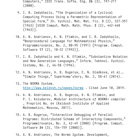
Computers,” IEEE Trans. Softw. Eng.
26
(3), 197-211
(2000).
I. B. Zadykhailo, “The Organization of a Cyclical
Computing Process Using a Parametric Representation of
Special Form,” Zh. Vychisl. Mat. Mat. Fiz.
3
(2), 337-357
(1963) [USSR Comput. Math. Math. Phys.
3
(2), 442-468
(1963)].
A. N. Andrianov, K. N. Efimkin, and I. B. Zadykhailo,
“Nonprocedural Language for Mathematical Physics,”
Programmirovanie, No. 2, 80-95 (1991) [Program. Comput.
Software
17
(2), 10-22 (1992)].
I. B. Zadykhailo and K. N. Efimkin, “Substantive Notation
and New Generation Languages,” Inform. Tekhnol. Vychisl.
Sistemy, No. 2, 46-58 (1996).
A. N. Andrianov, A. B. Bugerya, E. N. Gladkova, et al.,
“Simple Things,” Superkomp’utery, No. 2, 58-61 (2014).
The NORMA System.
http://www.keldysh.ru/pages/norma
. Cited June 10, 2019.
A. N. Andrianov, A. B. Bugerya, K. N. Efimkin, and
P. I. Koludarov,
Modular Architecture of NORMA+ compiler
, Preprint No. 64 (Keldysh Institute of Applied
Mathematics, Moscow, 2011).
A. B. Bugerya, “Interactive Debugging of Parallel
Programs: Distributed Scheme of Interacting Components,”
Programmirovanie, No. 3, 42-49 (2008) [Program. Comput.
Software
34
(3), 154-159 (2008)].
A. N. Andrianov,
The Norma System. Development,