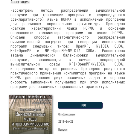
Аннотация
Рассмотрены методы распределения вычислительной
нагрузки при трансляции программ с непроцедурного
(декларативного) языка НОРМА в исполняемые программы
для различных параллельных архитектур. Приведены
краткие характеристики языка НОРМА и основные
возможности компилятора программ на языке НОРМА.
Описаны способы автоматического распределения
вычислительной нагрузки при генерации исполняемых
программ следующих типов: OpenMP, NVIDIA CUDA,
MPI+OpenMP и MPI+OpenMP+NVIDIA CUDA. Рассмотрена
задача динамической балансировки вычислительной
нагрузки, возникающая в случае неоднородной
вычислительной среды MPI+OpenMP+NVIDIA CUDA,
и предложен метод ее решения. Приведены результаты
практического применения компилятора программ на языке
НОРМА для решения двух различных задач и оценена
скорость выполнения получаемых при этом исполняемых
программ для различных параллельных архитектур.
PDF
Опубликован
2019-06-20
Выпуск