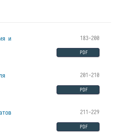
ия и
183-200
PDF
ля
201-210
PDF
атов
211-229
PDF