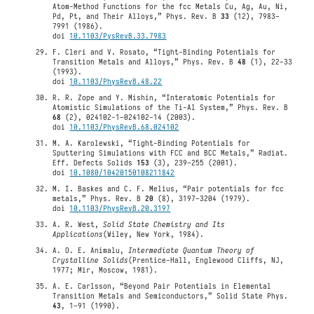
Atom-Method Functions for the fcc Metals Cu, Ag, Au, Ni,
Pd, Pt, and Their Alloys,” Phys. Rev. B
33
(12), 7983–
7991 (1986).
doi
10.1103/PysRevB.33.7983
F. Cleri and V. Rosato, “Tight-Binding Potentials for
Transition Metals and Alloys,” Phys. Rev. B
48
(1), 22–33
(1993).
doi
10.1103/PhysRevB.48.22
R. R. Zope and Y. Mishin, “Interatomic Potentials for
Atomistic Simulations of the Ti-Al System,” Phys. Rev. B
68
(2), 024102-1–024102-14 (2003).
doi
10.1103/PhysRevB.68.024102
M. A. Karolewski, “Tight-Binding Potentials for
Sputtering Simulations with FCC and BCC Metals,” Radiat.
Eff. Defects Solids
153
(3), 239–255 (2001).
doi
10.1080/10420150108211842
M. I. Baskes and C. F. Melius, “Pair potentials for fcc
metals,” Phys. Rev. B
20
(8), 3197–3204 (1979).
doi
10.1103/PhysRevB.20.3197
A. R. West,
Solid State Chemistry and Its
Applications
(Wiley, New York, 1984).
A. O. E. Animalu,
Intermediate Quantum Theory of
Crystalline Solids
(Prentice-Hall, Englewood Cliffs, NJ,
1977; Mir, Moscow, 1981).
A. E. Carlsson, “Beyond Pair Potentials in Elemental
Transition Metals and Semiconductors,” Solid State Phys.
43
, 1–91 (1990).