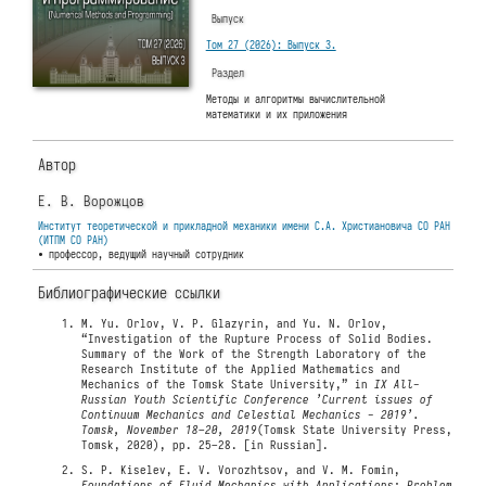
Выпуск
Том 27 (2026): Выпуск 3.
Раздел
Методы и алгоритмы вычислительной
математики и их приложения
Автор
Е. В. Ворожцов
Институт теоретической и прикладной механики имени С.А. Христиановича СО РАН
(ИТПМ СО РАН)
• профессор, ведущий научный сотрудник
Библиографические ссылки
M. Yu. Orlov, V. P. Glazyrin, and Yu. N. Orlov,
“Investigation of the Rupture Process of Solid Bodies.
Summary of the Work of the Strength Laboratory of the
Research Institute of the Applied Mathematics and
Mechanics of the Tomsk State University,” in
IX All-
Russian Youth Scientific Conference ’Current issues of
Continuum Mechanics and Celestial Mechanics - 2019’.
Tomsk, November 18–20, 2019
(Tomsk State University Press,
Tomsk, 2020), pp. 25–28. [in Russian].
S. P. Kiselev, E. V. Vorozhtsov, and V. M. Fomin,
Foundations of Fluid Mechanics with Applications: Problem