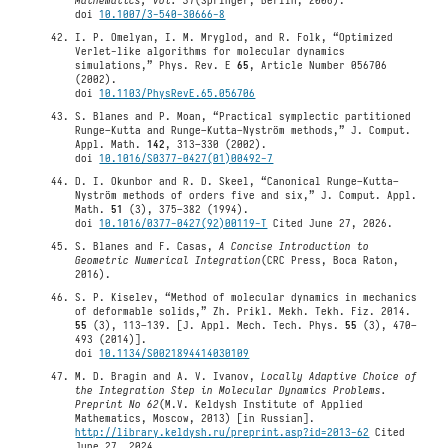
Mathematics, vol. 31
(Springer, Berlin, 2006).
doi
10.1007/3-540-30666-8
I. P. Omelyan, I. M. Mryglod, and R. Folk, “Optimized
Verlet-like algorithms for molecular dynamics
simulations,” Phys. Rev. E
65
, Article Number 056706
(2002).
doi
10.1103/PhysRevE.65.056706
S. Blanes and P. Moan, “Practical symplectic partitioned
Runge–Kutta and Runge–Kutta–Nyström methods,” J. Comput.
Appl. Math.
142
, 313–330 (2002).
doi
10.1016/S0377-0427(01)00492-7
D. I. Okunbor and R. D. Skeel, “Canonical Runge–Kutta–
Nyström methods of orders five and six,” J. Comput. Appl.
Math.
51
(3), 375–382 (1994).
doi
10.1016/0377-0427(92)00119-T
Cited June 27, 2026.
S. Blanes and F. Casas,
A Concise Introduction to
Geometric Numerical Integration
(CRC Press, Boca Raton,
2016).
S. P. Kiselev, “Method of molecular dynamics in mechanics
of deformable solids,” Zh. Prikl. Mekh. Tekh. Fiz. 2014.
55
(3), 113–139. [J. Appl. Mech. Tech. Phys.
55
(3), 470–
493 (2014)].
doi
10.1134/S0021894414030109
M. D. Bragin and A. V. Ivanov,
Locally Adaptive Choice of
the Integration Step in Molecular Dynamics Problems.
Preprint No 62
(M.V. Keldysh Institute of Applied
Mathematics, Moscow, 2013) [in Russian].
http://library.keldysh.ru/preprint.asp?id=2013-62
Cited
June 27, 2024.