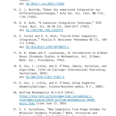
(2024).
doi
10.1016/j.jcp.2023.112601
E. J. Nyström, “Ueber die numerische Integration von
Differentialgleichungen,” Acta Soc. Sci. Fenn.
50
(13),
1–54 (1925).
R. D. Ruth, “A Canonical Integration Technique,” IEEE
Trans. Nucl. Sci. NS-30 (4), 2669–2671 (1983).
doi
10.1109/TNS.1983.4332919
E. Forest and R. D. Ruth, “Fourth-Order Symplectic
Integration,” Physica D: Nonlinear Phenomena
43
(1), 105–
117 (1990).
doi
10.1016/0167-2789(90)90019-L
W. W. Adams and P. Loustaunau,
An Introduction to Gröbner
Bases (Graduate Studies in Mathematics. Vol. 3)
(Amer.
Math. Soc., Providence, 1996).
D. Cox, J. Little, and D. O’Shea,
Ideals, Varieties, and
Algorithms. Fifth ed.
(Springer International Publishing,
Switzerland, 2025).
doi
10.1007/978-3-031-91841-4
D. Cox, J. Little, and D. O’Shea,
Using Algebraic
Geometry
(Springer, Science+Business media, N.Y., 2005).
Wolfram Mathematica 10.4.0.0 (2016).
https://gtorrent.cc/programmy/veb-razrabotka-i-
programmirovanie/18629-wolfram-mathematica-10400-
multi.html
Cited June 27, 2026.
E. V. Vorozhtsov, “New Symplectic Five-Stage Schemes for
Molecular Dynamics Problems,” Math. Structures and