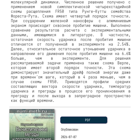
молекулярной динамики. Численное решение получено с
применением новой симплектической четырехстадийной
схемы расщепления FR50 типа Рунге–Кутты семейства
Фореста–Рута. Схема имеет четвертый порядок точности.
При соударении железной наносферы с алюминиевым
экраном происходит сквозное пробитие мишени. Выполнено
сравнение результатов расчета с экспериментальными
данными, имеющимися в литературе. В частности,
остаточная скорость ударника после пробития мишени
отличается от полученной в эксперименте на 2.54%.
Далее, относительное остаточное утоньшение ударника в
направлении его движения после пробития мишени на 6.6%
больше, чем в эксперименте. Для решения
рассматриваемой задачи применена также схема Верле,
которая имеет второй порядок точности. Эта схема
демонстрирует значительный дрейф полной энергии даже
при временн´ом шаге, который в 4 раза меньше, чем в
случае схемы FR50. Приводятся профили средних
составляющих вектора скорости ударника, температур
ударника и преграды в процессе его проникновения в
преграду и после выхода в запреградное пространство
как функций времени.
PDF
Опубликован
2026-07-07