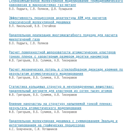
Суперкомпьютерное молекулярное моделирование термодинамического
равновесия в микросистемах газ-металл
В.О. Подрыга, С.В. Поляков, Д.В. Пузырьков
Эффективность процессоров архитектуры ARM для расчетов
классической молекулярной динамики
В.П. Никольский, В.В. Стегайлов
Параллельная реализация многомасштабного подхода для расчета
микротечений газа
В.О. Подрыга, С.В. Поляков
Расчет поверхностной шероховатости атомистических кластеров
тонких пленок с характерным размером десятки нанометров
Ф.В. Григорьев, В.Б. Сулимов, А.В. Тихонравов
Расчет механических потерь в стеклообразном диоксиде кремния по
результатам атомистического моделирования
Ф.В. Григорьев, В.Б. Сулимов, А.В. Тихонравов
Статистика кольцевых структур в неупорядоченных веществах:
параллельный алгоритм для кластеров из сотен тысяч атомов
Ф.В. Григорьев, В.Б. Сулимов, А.В. Тихонравов
Влияние наночастиц на структуру напыляемой тонкой пленки:
результаты атомистического моделирования
Ф.В. Григорьев, В.Б. Сулимов, А.В. Тихонравов
Параллельная молекулярная динамика с суммированием Эвальда и
интегрированием на графических процессорах
А.С. Боярченков, С.И. Поташников