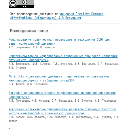
Это произведение доступно по
лицензии Creative Commons
«Attribution» («Атрибуция») 4.0 Всемирная
.
Рекомендованные статьи
Использование графических процессоров и технологии CUDA для
задач молекулярной динамики
А.С. Боярченков, С.И. Поташников
Суперкомпьютерное моделирование современных процессов напыления
оптических нанопокрытий
А.В. Тихонравов, И.В. Кочиков, Т.В. Амочкина, Ф.В. Григорьев, О.А. Кондакова,
В.Б. Сулимов
Ab initio молекулярная динамика: перспективы использования
многопроцессорных и гибридных суперЭВМ
П.А. Жиляев, В.В. Стегайлов
Алгоритм суперкомпьютерного моделирования напыления оптических
нанопокрытий
Ф.В. Григорьев, И.В. Кочиков, О.А. Кондакова, В.Б. Сулимов, А.В. Тихонравов
Ускорение молекулярно-динамических расчетов с помощью быстрого
метода мультиполей и графических процессоров
Д.Ф. Марьин, В.Л. Малышев, Е.Ф. Моисеева, К.И. Михайленко, Н.А. Гумеров, И.Ш.
Ахатов