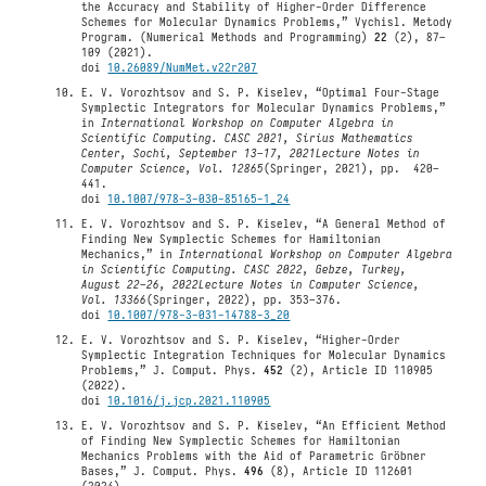
the Accuracy and Stability of Higher-Order Difference
Schemes for Molecular Dynamics Problems,” Vychisl. Metody
Program. (Numerical Methods and Programming)
22
(2), 87–
109 (2021).
doi
10.26089/NumMet.v22r207
E. V. Vorozhtsov and S. P. Kiselev, “Optimal Four-Stage
Symplectic Integrators for Molecular Dynamics Problems,”
in
International Workshop on Computer Algebra in
Scientific Computing. CASC 2021, Sirius Mathematics
Center, Sochi, September 13–17, 2021
Lecture Notes in
Computer Science, Vol. 12865
(Springer, 2021), pp. 420–
441.
doi
10.1007/978-3-030-85165-1_24
E. V. Vorozhtsov and S. P. Kiselev, “A General Method of
Finding New Symplectic Schemes for Hamiltonian
Mechanics,” in
International Workshop on Computer Algebra
in Scientific Computing. CASC 2022, Gebze, Turkey,
August 22–26, 2022
Lecture Notes in Computer Science,
Vol. 13366
(Springer, 2022), pp. 353–376.
doi
10.1007/978-3-031-14788-3_20
E. V. Vorozhtsov and S. P. Kiselev, “Higher-Order
Symplectic Integration Techniques for Molecular Dynamics
Problems,” J. Comput. Phys.
452
(2), Article ID 110905
(2022).
doi
10.1016/j.jcp.2021.110905
E. V. Vorozhtsov and S. P. Kiselev, “An Efficient Method
of Finding New Symplectic Schemes for Hamiltonian
Mechanics Problems with the Aid of Parametric Gröbner
Bases,” J. Comput. Phys.
496
(8), Article ID 112601