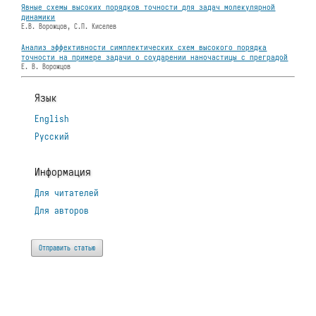
Явные схемы высоких порядков точности для задач молекулярной
динамики
Е.В. Ворожцов, С.П. Киселев
Анализ эффективности симплектических схем высокого порядка
точности на примере задачи о соударении наночастицы с преградой
Е. В. Ворожцов
Язык
English
Русский
Информация
Для читателей
Для авторов
Отправить статью