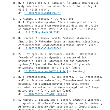
M. W. Finnis and J. E. Sinclair, “A Simple Empirical
N
-
body Potential for Transition Metals,” Philos. Mag. A
50
(1), 45–55 (1984).
doi
10.1080/01418618408244210
Y. Mishin, D. Farkas, M. J. Mehl, and
D. A. Papaconstantopoulos, “Interatomic potentials for
monoatomic metals from experimental data and ab initio
calculations,” Phys. Rev. B
59
(5), 3393–3407 (1999).
doi
10.1103/PhysRevB.59.3393
M. Griebel, S. Knapek, and G. Zumbusch,
Numerical
Simulation in Molecular Dynamics: Numerics, Algorithms,
Parallelization, Applications
(Springer, Berlin, 2007).
doi
10.1007/978-3-540-68095-6
P. S. Volegov, R. M. Gerasimov, and R. P. Davlyatshin,
“Models of molecular dynamics: a review of EAM
potentials. Part 1: Potentials for one-component
systems,” Digest of the Perm National Polytechnic
University. Mechanics. N 4, 214–237 (2017).
doi
10.15593/perm.mech/2017.4.14
[in Russian].
N. I. Papanicolaou, G. C. Kallinteris, G. A. Evangelakis,
andD. A. Papaconstantopoulos, “Second-moment interatomic
potential for aluminum derived from total-energy
calculations and molecular dynamics application,” Comput.
Mater. Sci.
17
(2–4), 224–229 (2000).
doi
10.1016/S0927-0256(00)00028-8
E. Hairer, C. Lubich, and G. Wanner,
Geometric Numerical
Integration: Structure-Preserving Algorithms for Ordinary
Differential Equations
Springer Series in Computational