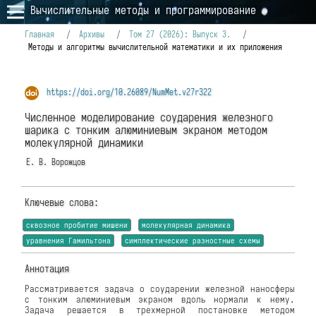
Вычислительные методы и программирование
Главная
/
Архивы
/
Том 27 (2026): Выпуск 3.
/
Методы и алгоритмы вычислительной математики и их приложения
https://doi.org/10.26089/NumMet.v27r322
Численное моделирование соударения железного
шарика с тонким алюминиевым экраном методом
молекулярной динамики
Е. В. Ворожцов
Ключевые слова:
сквозное пробитие мишени
молекулярная динамика
уравнения Гамильтона
симплектические разностные схемы
Аннотация
Рассматривается задача о соударении железной наносферы
с тонким алюминиевым экраном вдоль нормали к нему.
Задача решается в трехмерной постановке методом