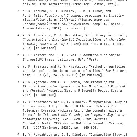
Solving Using Mathematica
(Birkhäuser, Boston, 1999).
S. K. Godunov, S. P. Kiselev, I. M. Kulikov, and
V. I. Mali,
Modeling of Shockwave Processes in Elastic-
plasticMaterials at Different (Atomic, Meso and
Thermodynamic)Structural Levels
(Inst. Komp’ut. Issled.,
Moscow–Izhevsk, 2014) [in Russian].
A. V. Gerasimov, V. N. Barashkov, V. P. Glazyrin, et al.,
Theoretical and Experimental Investigations of the High-
Velocity Interaction of Bodies
(Tomsk Gos. Univ., Tomsk,
2007) [in Russian].
W. P. Walters and J. A. Zukas,
Fundamentals of Shaped
Charges
(CMC Press, Baltimore, USA, 1989).
A. M. Krivtsov and N. V. Krivtsova, “Method of particles
and its application to mechanics of solids,” Far-Eastern
Math. J.
3
(2), 254–276 (2002) [in Russian].
A. N. Agafonov and A. V. Eremin,
The Method of the
Classical Molecular Dynamics in the Modeling of Physical
and Chemical Processes
(Samara University Press, Samara,
2017) [in Russian].
E. V. Vorozhtsov and S. P. Kiselev, “Comparative Study of
the Accuracy of Higher-Order Difference Schemes for
Molecular Dynamics Problems Using the Computer Algebra
Means,” in
International Workshop on Computer Algebra in
Scientific Computing. CASC 2020, Linz, Austria,
September 14–18, 2020
Lecture Notes in Computer Science,
Vol. 12291
(Springer, 2020), pp. 600–620.
E. V. Vorozhtsov and S. P. Kiselev, “Comparative Study of