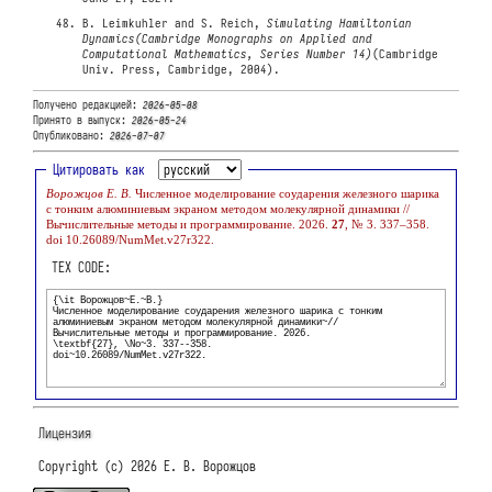
B. Leimkuhler and S. Reich,
Simulating Hamiltonian
Dynamics(Cambridge Monographs on Applied and
Computational Mathematics, Series Number 14)
(Cambridge
Univ. Press, Cambridge, 2004).
Получено редакцией:
2026-05-08
Принято в выпуск:
2026-05-24
Опубликовано:
2026-07-07
Цитировать как
Ворожцов Е. В.
Численное моделирование соударения железного шарика
с тонким алюминиевым экраном методом молекулярной динамики //
Вычислительные методы и программирование. 2026.
27
, № 3. 337–358.
doi 10.26089/NumMet.v27r322.
TEX CODE:
Лицензия
Copyright (c) 2026 Е. В. Ворожцов