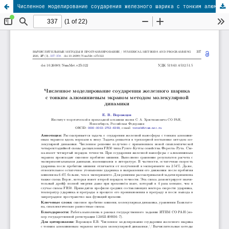
Численное моделирование соударения железного шарика с тонким алюминиевым экраном методом молекулярной динамики