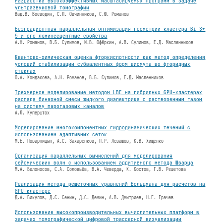
Разработка высокоэффективных масштабируемых программ в задаче
ультразвуковой томографии
Вад.В. Воеводин, С.Л. Овчинников, С.Ю. Романов
Безградиентная параллельная оптимизация геометрии кластера Bi 3+
5 и его люминесцентные свойства
А.Н. Романов, В.Б. Сулимов, И.В. Офёркин, А.В. Сулимов, Е.Д. Масленников
Квантово-химическая оценка фторкислотности как метод определения
условий стабилизации субвалентных форм висмута во фторидных
стеклах
О.А. Кондакова, А.Н. Романов, В.Б. Сулимов, Е.Д. Масленников
Трехмерное моделирование методом LBE на гибридных GPU-кластерах
распада бинарной смеси жидкого диэлектрика с растворенным газом
на систему парогазовых каналов
А.Л. Куперштох
Моделирование многокомпонентных гидродинамических течений с
использованием адаптивных сеток
М.Е. Поварницын, А.С. Захаренков, П.Р. Левашов, К.В. Хищенко
Организация параллельных вычислений для моделирования
сейсмических волн с использованием аддитивного метода Шварца
М.А. Белоносов, С.А. Соловьёв, В.А. Чеверда, К. Костов, Г.В. Решетова
Реализация метода решеточных уравнений Больцмана для расчетов на
GPU-кластере
Д.А. Бикулов, Д.С. Сенин, Д.С. Демин, А.В. Дмитриев, Н.Е. Грачев
Использование высокопроизводительных вычислительных платформ в
задачах томографической цифровой трассерной визуализации