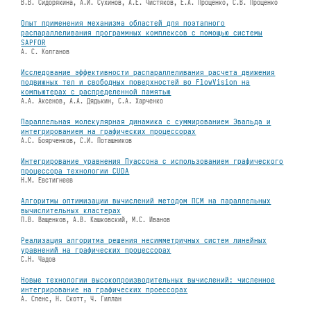
В.В. Сидорякина, А.И. Сухинов, А.Е. Чистяков, Е.А. Проценко, C.B. Проценко
Опыт применения механизма областей для поэтапного
распараллеливания программных комплексов с помощью системы
SAPFOR
А. С. Колганов
Исследование эффективности распараллеливания расчета движения
подвижных тел и свободных поверхностей во FlowVision на
компьютерах с распределенной памятью
А.А. Аксенов, А.А. Дядькин, С.А. Харченко
Параллельная молекулярная динамика с суммированием Эвальда и
интегрированием на графических процессорах
А.С. Боярченков, С.И. Поташников
Интегрирование уравнения Пуассона с использованием графического
процессора технологии CUDA
Н.М. Евстигнеев
Алгоритмы оптимизации вычислений методом ПСМ на параллельных
вычислительных кластерах
П.В. Ващенков, А.В. Кашковский, М.С. Иванов
Реализация алгоритма решения несимметричных систем линейных
уравнений на графических процессорах
С.Н. Чадов
Новые технологии высокопроизводительных вычислений: численное
интегрирование на графических проессорах
А. Спенс, Н. Скотт, Ч. Гиллан