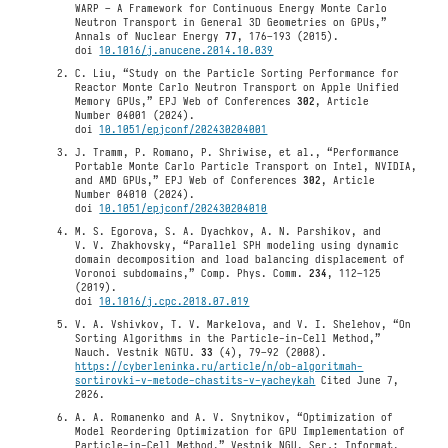
WARP – A Framework for Continuous Energy Monte Carlo
Neutron Transport in General 3D Geometries on GPUs,”
Annals of Nuclear Energy
77
, 176–193 (2015).
doi
10.1016/j.anucene.2014.10.039
C. Liu, “Study on the Particle Sorting Performance for
Reactor Monte Carlo Neutron Transport on Apple Unified
Memory GPUs,” EPJ Web of Conferences
302
, Article
Number 04001 (2024).
doi
10.1051/epjconf/202430204001
J. Tramm, P. Romano, P. Shriwise, et al., “Performance
Portable Monte Carlo Particle Transport on Intel, NVIDIA,
and AMD GPUs,” EPJ Web of Conferences
302
, Article
Number 04010 (2024).
doi
10.1051/epjconf/202430204010
M. S. Egorova, S. A. Dyachkov, A. N. Parshikov, and
V. V. Zhakhovsky, “Parallel SPH modeling using dynamic
domain decomposition and load balancing displacement of
Voronoi subdomains,” Comp. Phys. Comm.
234
, 112–125
(2019).
doi
10.1016/j.cpc.2018.07.019
V. A. Vshivkov, T. V. Markelova, and V. I. Shelehov, “On
Sorting Algorithms in the Particle-in-Cell Method,”
Nauch. Vestnik NGTU.
33
(4), 79–92 (2008).
https://cyberleninka.ru/article/n/ob-algoritmah-
sortirovki-v-metode-chastits-v-yacheykah
Cited June 7,
2026.
A. A. Romanenko and A. V. Snytnikov, “Optimization of
Model Reordering Optimization for GPU Implementation of
Particle-in-Cell Method,” Vestnik NGU. Ser.: Informat.