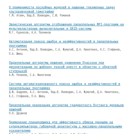
О применимости послойных моделей в решении трехмерных задач
ультразвуковой томографии
Г.М. Агаян, Вад.В. Воеводин, С.Ю. Романов
Эвристические алгоритмы отображения параллельных MPI-программ на
мультикластерные вычислительные и GRID-системы
М.Г. Курносов, А.А. Пазников
Автоматизация поиска ошибок и неэффективностей в параллельных
программах
А.С. Антонов, Вад.В. Воеводин, С.А. Жуматий, Д.А. Никитенко, К.С. Стефанов,
П.А. Швец
Параллельные алгоритмы решения уравнения Пуассона при
дискретизации по шаблону «косой крест» в областях с обратной
ступенькой
А.М. Рязанов, С.А. Финогенов
Система автоматизированного поиска ошибок и неэффективностей в
параллельных программах
Д.Ю. Андреев, А.С. Антонов, Вад.В. Воеводин, С.А. Жуматий, Д.А. Никитенко,
К.С. Стефанов, П.А. Швец
Параллельная реализация алгоритма градиентного бустинга деревьев
решений
П.Н. Дружков
Применение планировщика для эффективного обмена данными на
суперкомпьютерах гибридной архитектуры с массивно-параллельными
ускорителями