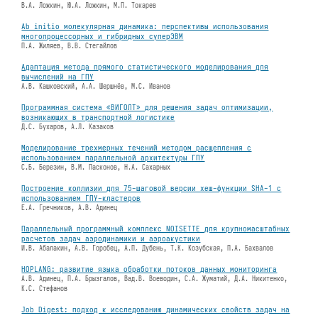
В.А. Ложкин, Ю.А. Ложкин, М.П. Токарев
Ab initio молекулярная динамика: перспективы использования
многопроцессорных и гибридных суперЭВМ
П.А. Жиляев, В.В. Стегайлов
Адаптация метода прямого статистического моделирования для
вычислений на ГПУ
А.В. Кашковский, А.А. Шершнёв, М.С. Иванов
Программная система «ВИГОЛТ» для решения задач оптимизации,
возникающих в транспортной логистике
Д.С. Бухаров, А.Л. Казаков
Моделирование трехмерных течений методом расщепления с
использованием параллельной архитектуры ГПУ
С.Б. Березин, В.М. Пасконов, Н.А. Сахарных
Построение коллизии для 75-шаговой версии хеш-функции SHA-1 с
использованием ГПУ-кластеров
Е.А. Гречников, А.В. Адинец
Параллельный программный комплекс NOISETTE для крупномасштабных
расчетов задач аэродинамики и аэроакустики
И.В. Абалакин, А.В. Горобец, А.П. Дубень, Т.К. Козубская, П.А. Бахвалов
HOPLANG: развитие языка обработки потоков данных мониторинга
А.В. Адинец, П.А. Брызгалов, Вад.В. Воеводин, С.А. Жуматий, Д.А. Никитенко,
К.С. Стефанов
Job Digest: подход к исследованию динамических свойств задач на