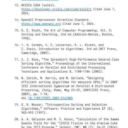
NVIDIA CUDA Toolkit.
https://developer.nvidia.com/cuda/toolkit
Cited June 7,
2026.
OpenACC Preprocessor Directive Standard.
https://www.openacc.org
Cited June 7, 2026.
D. E. Knuth,
The Art of Computer Programming
, Vol. 3:
Sorting and Searching. 2nd ed.
(Addison-Wesley, Boston,
1998).
T. H. Cormen, C. E. Leiserson, R. L. Rivest, and
C. Stein,
Introduction to Algorithms. 3rd ed.
(MIT Press,
Cambridge, 2009).
S. J. Ross, “The Spreadsort High-Performance General-Case
Sorting Algorithm,” Proceedings of the International
Conference on Parallel and Distributed Processing
Techniques and Applications
3
, 1100–1106 (2002).
N. Satish, M. Harris, and M. Garland, “Designing
efficient sorting algorithms for manycore GPUs,” in
2009
IEEE International Symposium on Parallel & Distributed
Processing, Italy, Rome, May 23–29, 2009
(IEEE Press,
2009), pp. 1–10.
doi
10.1109/IPDPS.2009.5161005
D. R. Musser, “Introspective Sorting and Selection
Algorithms,” Software: Practice and Experience
27
(8),
983–993 (1997).
A. A. Galyuzov and M. V. Kosov, “Calculation of the Gamma
Quanta Yield for the ^(235)U Fission in the Uranium Cube
by the TPT3 Program,” Technol. EMC.
89
(2), 26–32 (2024).