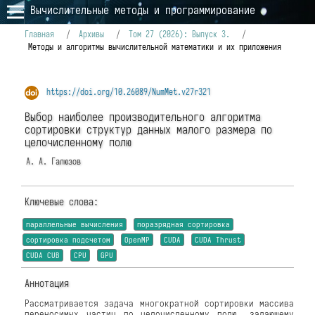
Вычислительные методы и программирование
Главная
/
Архивы
/
Том 27 (2026): Выпуск 3.
/
Методы и алгоритмы вычислительной математики и их приложения
https://doi.org/10.26089/NumMet.v27r321
Выбор наиболее производительного алгоритма
сортировки структур данных малого размера по
целочисленному полю
А. А. Галюзов
Ключевые слова:
параллельные вычисления
поразрядная сортировка
сортировка подсчетом
OpenMP
CUDA
CUDA Thrust
CUDA CUB
CPU
GPU
Аннотация
Рассматривается задача многократной сортировки массива
переносимых частиц по целочисленному полю, задающему