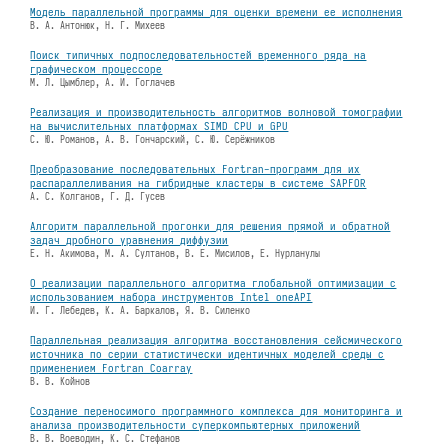
Модель параллельной программы для оценки времени ее исполнения
В. А. Антонюк, Н. Г. Михеев
Поиск типичных подпоследовательностей временного ряда на
графическом процессоре
М. Л. Цымблер, А. И. Гоглачев
Реализация и производительность алгоритмов волновой томографии
на вычислительных платформах SIMD CPU и GPU
С. Ю. Романов, А. В. Гончарский, С. Ю. Серёжников
Преобразование последовательных Fortran-программ для их
распараллеливания на гибридные кластеры в системе SAPFOR
А. С. Колганов, Г. Д. Гусев
Алгоритм параллельной прогонки для решения прямой и обратной
задач дробного уравнения диффузии
Е. Н. Акимова, М. А. Султанов, В. Е. Мисилов, Е. Нурланулы
О реализации параллельного алгоритма глобальной оптимизации с
использованием набора инструментов Intel oneAPI
И. Г. Лебедев, К. А. Баркалов, Я. В. Силенко
Параллельная реализация алгоритма восстановления сейсмического
источника по серии статистически идентичных моделей среды с
применением Fortran Coarray
В. В. Койнов
Создание переносимого программного комплекса для мониторинга и
анализа производительности суперкомпьютерных приложений
В. В. Воеводин, К. С. Стефанов