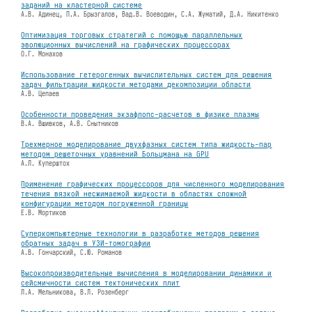
заданий на кластерной системе
А.В. Адинец, П.А. Брызгалов, Вад.В. Воеводин, С.А. Жуматий, Д.А. Никитенко
Оптимизация торговых стратегий с помощью параллельных
эволюционных вычислений на графических процессорах
О.Г. Монахов
Использование гетерогенных вычислительных систем для решения
задач фильтрации жидкости методами декомпозиции области
А.В. Цепаев
Особенности проведения экзафлопс-расчетов в физике плазмы
В.А. Вшивков, А.В. Снытников
Трехмерное моделирование двухфазных систем типа жидкость-пар
методом решеточных уравнений Больцмана на GPU
А.Л. Куперштох
Применение графических процессоров для численного моделирования
течения вязкой несжимаемой жидкости в областях сложной
конфигурации методом погруженной границы
Е.В. Мортиков
Суперкомпьютерные технологии в разработке методов решения
обратных задач в УЗИ-томографии
А.В. Гончарский, С.Ю. Романов
Высокопроизводительные вычисления в моделировании динамики и
сейсмичности систем тектонических плит
Л.А. Мельникова, В.Л. Розенберг