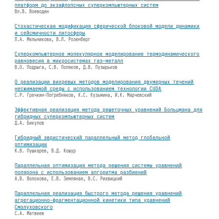
платформ до экзафлопсных суперкомпьютерных систем
Вл.В. Воеводин
Стохастическая модификация сферической блоковой модели динамики
и сейсмичности литосферы
Л.А. Мельникова, В.Л. Розенберг
Суперкомпьютерное молекулярное моделирование термодинамического
равновесия в микросистемах газ-металл
В.О. Подрыга, С.В. Поляков, Д.В. Пузырьков
О реализации вихревых методов моделирования двумерных течений
несжимаемой среды с использованием технологии CUDA
С.Р. Гречкин-Погребняков, К.С. Кузьмина, И.К. Марчевский
Эффективная реализация метода решеточных уравнений Больцмана для
гибридных суперкомпьютерных систем
Д.А. Бикулов
Гибридный эвристический параллельный метод глобальной
оптимизации
К.В. Пушкарев, В.Д. Кошур
Параллельная оптимизация метода решения системы уравнений
полярона с использованием алгоритма разбиений
А.В. Волохова, Е.В. Земляная, В.С. Рихвицкий
Параллельная реализация быстрого метода решения уравнений
агрегационно-фрагментационной кинетики типа уравнений
Смолуховского
С.А. Матвеев