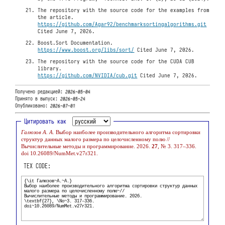
The repository with the source code for the examples from
the article.
https://github.com/Agar92/benchmarksortingalgorithms.git
Cited June 7, 2026.
Boost.Sort Documentation.
https://www.boost.org/libs/sort/
Cited June 7, 2026.
The repository with the source code for the CUDA CUB
library.
https://github.com/NVIDIA/cub.git
Cited June 7, 2026.
Получено редакцией:
2026-05-04
Принято в выпуск:
2026-05-24
Опубликовано:
2026-07-01
Цитировать как
Галюзов А. А.
Выбор наиболее производительного алгоритма сортировки
структур данных малого размера по целочисленному полю //
Вычислительные методы и программирование. 2026.
27
, № 3. 317–336.
doi 10.26089/NumMet.v27r321.
TEX CODE: