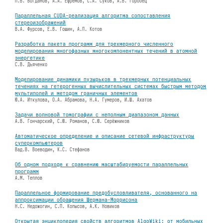
П.Б. Богданов, А.А. Ефремов, С.А. Суков, А.В. Горобец
Параллельная CUDA-реализация алгоритма сопоставления
стереоизображений
В.А. Фурсов, Е.В. Гошин, А.П. Котов
Разработка пакета программ для трехмерного численного
моделирования многофазных многокомпонентных течений в атомной
энергетике
С.В. Дьяченко
Моделирование динамики пузырьков в трехмерных потенциальных
течениях на гетерогенных вычислительных системах быстрым методом
мультиполей и методом граничных элементов
Ю.А. Иткулова, О.А. Абрамова, Н.А. Гумеров, И.Ш. Ахатов
Задачи волновой томографии с неполным диапазоном данных
А.В. Гончарский, С.Ю. Романов, С.Ю. Серёжников
Автоматическое определение и описание сетевой инфраструктуры
суперкомпьютеров
Вад.В. Воеводин, К.С. Стефанов
Об одном подходе к сравнению масштабируемости параллельных
программ
А.М. Теплов
Параллельное формирование предобусловливателя, основанного на
аппроксимации обращения Шермана-Моррисона
Н.С. Недожогин, C.П. Копысов, А.К. Новиков
Открытая энциклопедия свойств алгоритмов AlgoWiki: от мобильных