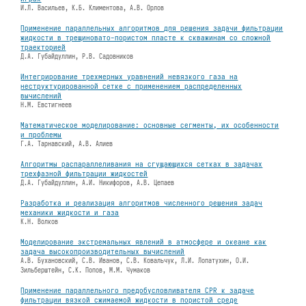
И.Л. Васильев, К.Б. Климентова, А.В. Орлов
Применение параллельных алгоритмов для решения задачи фильтрации
жидкости в трещиновато-пористом пласте к скважинам со сложной
траекторией
Д.А. Губайдуллин, Р.В. Садовников
Интегрирование трехмерных уравнений невязкого газа на
неструктурированной сетке с применением распределенных
вычислений
Н.М. Евстигнеев
Математическое моделирование: основные сегменты, их особенности
и проблемы
Г.А. Тарнавский, А.В. Алиев
Алгоритмы распараллеливания на сгущающихся сетках в задачах
трехфазной фильтрации жидкостей
Д.А. Губайдуллин, А.И. Никифоров, А.В. Цепаев
Разработка и реализация алгоритмов численного решения задач
механики жидкости и газа
К.Н. Волков
Моделирование экстремальных явлений в атмосфере и океане как
задача высокопроизводительных вычислений
А.В. Бухановский, С.В. Иванов, С.В. Ковальчук, Л.И. Лопатухин, О.И.
Зильберштейн, С.К. Попов, М.М. Чумаков
Применение параллельного предобусловливателя CPR к задаче
фильтрации вязкой сжимаемой жидкости в пористой среде