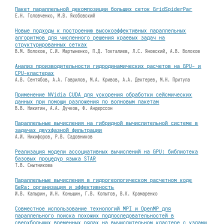
Пакет параллельной декомпозиции больших сеток GridSpiderPar
Е.Н. Головченко, М.В. Якобовский
Новые подходы к построению высокоэффективных параллельных
алгоритмов для численного решения краевых задач на
структурированных сетках
В.М. Волохов, С.И. Мартыненко, П.Д. Токталиев, Л.С. Яновский, А.В. Волохов
Анализ производительности гидродинамических расчетов на GPU- и
CPU-кластерах
А.В. Сентябов, А.А. Гаврилов, М.А. Кривов, А.А. Дектерев, М.Н. Притула
Применение NVidia CUDA для ускорения обработки сейсмических
данных при помощи разложения по волновым пакетам
В.В. Никитин, А.А. Дучков, Ф. Андерссон
Параллельные вычисления на гибридной вычислительной системе в
задачах двухфазной фильтрации
А.И. Никифоров, Р.В. Садовников
Реализация модели ассоциативных вычислений на GPU: библиотека
базовых процедур языка STAR
Т.В. Снытникова
Параллельные вычисления в гидрогеологическом расчетном коде
GeRa: организация и эффективность
И.В. Капырин, И.Н. Коньшин, Г.В. Копытов, В.К. Крамаренко
Совместное использование технологий MPI и OpenMP для
параллельного поиска похожих подпоследовательностей в
сверхбольших временных рядах на вычислительном кластере с узлами