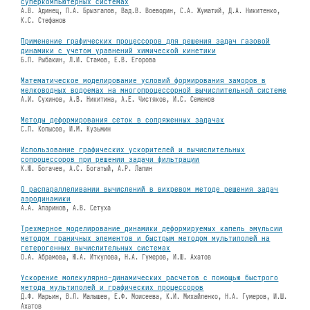
суперкомпьютерных системах
А.В. Адинец, П.А. Брызгалов, Вад.В. Воеводин, С.А. Жуматий, Д.А. Никитенко,
К.С. Стефанов
Применение графических процессоров для решения задач газовой
динамики с учетом уравнений химической кинетики
Б.П. Рыбакин, Л.И. Стамов, Е.В. Егорова
Математическое моделирование условий формирования заморов в
мелководных водоемах на многопроцессорной вычислительной системе
А.И. Сухинов, А.В. Никитина, А.Е. Чистяков, И.С. Семенов
Методы деформирования сеток в сопряженных задачах
C.П. Копысов, И.М. Кузьмин
Использование графических ускорителей и вычислительных
сопроцессоров при решении задачи фильтрации
К.Ю. Богачев, А.С. Богатый, А.Р. Лапин
О распараллеливании вычислений в вихревом методе решения задач
аэродинамики
А.А. Апаринов, А.В. Сетуха
Трехмерное моделирование динамики деформируемых капель эмульсии
методом граничных элементов и быстрым методом мультиполей на
гетерогенных вычислительных системах
О.А. Абрамова, Ю.А. Иткулова, Н.А. Гумеров, И.Ш. Ахатов
Ускорение молекулярно-динамических расчетов с помощью быстрого
метода мультиполей и графических процессоров
Д.Ф. Марьин, В.Л. Малышев, Е.Ф. Моисеева, К.И. Михайленко, Н.А. Гумеров, И.Ш.
Ахатов