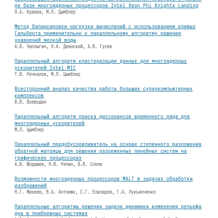
на базе многоядерных процессоров Intel Xeon Phi Knights Landing
Я.А. Краева, М.Л. Цымблер
Метод балансировки нагрузки вычислений с использованием кривых
Гильберта применительно к параллельному алгоритму решения
уравнений мелкой воды
А.В. Чаплыгин, Н.А. Дианский, А.В. Гусев
Параллельный алгоритм кластеризации данных для многоядерных
ускорителей Intel MIC
Т.В. Речкалов, М.Л. Цымблер
Всесторонний анализ качества работы больших суперкомпьютерных
комплексов
В.В. Воеводин
Параллельный алгоритм поиска диссонансов временного ряда для
многоядерных ускорителей
М.Л. Цымблер
Параллельный предобусловливатель на основе степенного разложения
обратной матрицы для решения разреженных линейных систем на
графических процессорах
А.В. Юлдашев, Н.В. Репин, В.В. Спеле
Возможности многоядерных процессоров MALT в задачах обработки
изображений
Н.Г. Михеев, В.А. Антонюк, С.Г. Елизаров, Г.А. Лукьянченко
Параллельные алгоритмы решения задачи динамики изменения рельефа
дна в прибрежных системах