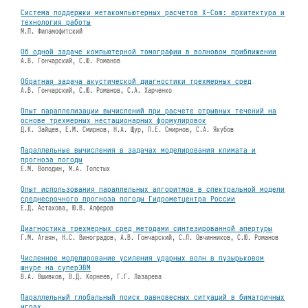
Система поддержки метакомпьютерных расчетов X-Com: архитектура и
технология работы
М.П. Филамофитский
Об одной задаче компьютерной томографии в волновом приближении
А.В. Гончарский, С.Ю. Романов
Обратная задача акустической диагностики трехмерных сред
А.В. Гончарский, С.Ю. Романов, С.А. Харченко
Опыт параллелизации вычислений при расчете отрывных течений на
основе трехмерных нестационарных формулировок
Д.К. Зайцев, Е.М. Смирнов, Н.А. Щур, П.Е. Смирнов, С.А. Якубов
Параллельные вычисления в задачах моделирования климата и
прогноза погоды
Е.М. Володин, М.А. Толстых
Опыт использования параллельных алгоритмов в спектральной модели
среднесрочного прогноза погоды Гидрометцентра России
Е.Д. Астахова, Ю.В. Алферов
Диагностика трехмерных сред методами синтезированной апертуры
Г.М. Агаян, Н.С. Виноградов, А.В. Гончарский, С.Л. Овчинников, С.Ю. Романов
Численное моделирование усиления ударных волн в пузырьковом
шнуре на суперЭВМ
В.А. Вшивков, В.Д. Корнеев, Г.Г. Лазарева
Параллельный глобальный поиск равновесных ситуаций в биматричных
играх