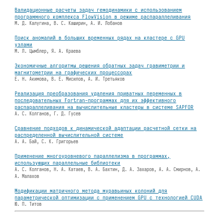
Валидационные расчеты задач гемодинамики с использованием
программного комплекса FlowVision в режиме распараллеливания
М. Д. Калугина, В. С. Каширин, А. И. Лобанов
Поиск аномалий в больших временных рядах на кластере с GPU
узлами
М. Л. Цымблер, Я. А. Краева
Экономичные алгоритмы решения обратных задач гравиметрии и
магнитометрии на графических процессорах
Е. Н. Акимова, В. Е. Мисилов, А. И. Третьяков
Реализация преобразования удаления приватных переменных в
последовательных Fortran-программах для их эффективного
распараллеливания на вычислительные кластеры в системе SAPFOR
А. С. Колганов, Г. Д. Гусев
Сравнение подходов к динамической адаптации расчетной сетки на
распределенной вычислительной системе
А. А. Бай, С. К. Григорьев
Применение многоуровневого параллелизма в программах,
использующих параллельные библиотеки
А. С. Колганов, Н. А. Катаев, В. А. Бахтин, Д. А. Захаров, А. А. Смирнов, А.
А. Малахов
Модификации матричного метода муравьиных колоний для
параметрической оптимизации с применением GPU с технологией CUDA
Ю. П. Титов