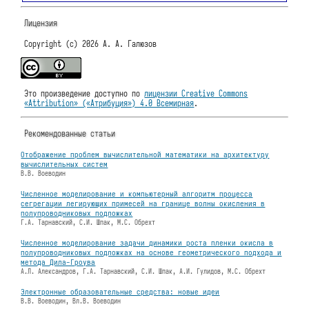
Лицензия
Copyright (c) 2026 А. А. Галюзов
Это произведение доступно по
лицензии Creative Commons
«Attribution» («Атрибуция») 4.0 Всемирная
.
Рекомендованные статьи
Отображение проблем вычислительной математики на архитектуру
вычислительных систем
В.В. Воеводин
Численное моделирование и компьютерный алгоритм процесса
сегрегации легирующих примесей на границе волны окисления в
полупроводниковых подложках
Г.А. Тарнавский, С.И. Шпак, М.С. Обрехт
Численное моделирование задачи динамики роста пленки окисла в
полупроводниковых подложках на основе геометрического подхода и
метода Дила-Гроува
А.Л. Александров, Г.А. Тарнавский, С.И. Шпак, А.И. Гулидов, М.С. Обрехт
Электронные образовательные средства: новые идеи
В.В. Воеводин, Вл.В. Воеводин