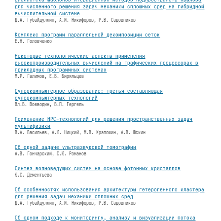
для численного решения задач механики сплошных сред на гибридной
вычислительной системе
Д.А. Губайдуллин, А.И. Никифоров, Р.В. Садовников
Комплекс программ параллельной декомпозиции сеток
Е.Н. Головченко
Некоторые технологические аспекты применения
высокопроизводительных вычислений на графических процессорах в
прикладных программных системах
М.Р. Галимов, Е.В. Биряльцев
Суперкомпьютерное образование: третья составляющая
суперкомпьютерных технологий
Вл.В. Воеводин, В.П. Гергель
Применение HPC-технологий для решения пространственных задач
мультифизики
В.А. Васильев, А.Ю. Ницкий, М.В. Крапошин, А.В. Юскин
Об одной задаче ультразвуковой томографии
А.В. Гончарский, С.Ю. Романов
Синтез волноведущих систем на основе фотонных кристаллов
Ю.С. Дементьева
Об особенностях использования архитектуры гетерогенного кластера
для решения задач механики сплошных сред
Д.А. Губайдуллин, А.И. Никифоров, Р.В. Садовников
Об одном подходе к мониторингу, анализу и визуализации потока