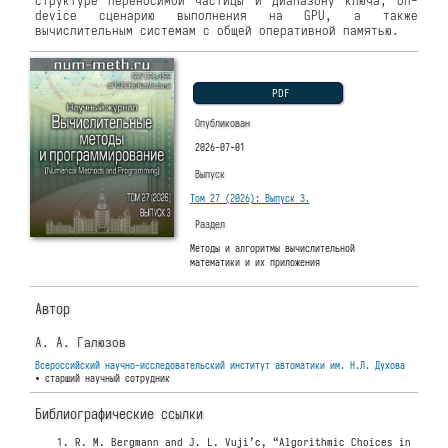
структуре переносимой частицы и диапазону ключа, on-
device сценарию выполнения на GPU, а также
вычислительным системам с общей оперативной памятью.
PDF
Опубликован
2026-07-01
Выпуск
Том 27 (2026): Выпуск 3.
Раздел
Методы и алгоритмы вычислительной
математики и их приложения
Автор
А. А. Галюзов
Всероссийский научно-исследовательский институт автоматики им. Н.Л. Духова
• старший научный сотрудник
Библиографические ссылки
R. M. Bergmann and J. L. Vuji’c, “Algorithmic Choices in