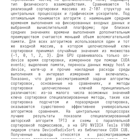
тип физического взаимодействия. Сравниваются 16
реализаций сортировки массива из 2·107 структур на
центральных процессорах и графическом ускорителе. Под
оптимальным понимается алгоритм с наименьшим средним
временем выполнения на фиксированных входных данных и
выбранной вычислительной платформе; при близких
средних значениях времени выполнения дополнительным
преимуществом считается меньший объем вспомогательной
памяти. Для всех алгоритмов использовался один и тот
же входной массив, в котором целочисленный ключ
сортировки принимал случайные значения из множества
{−1, 0, 1, 2, 3}. Для GPU сравнивалось только on-
device время сортировки, измеренное при помощи CUDA
events; выделение памяти, переносы данных между host и
device, warm-up и прочие накладные расходы среды
выполнения в интервал измерения не включались.
Показано, что для рассматриваемой задачи алгоритмы
сортировок, основанные на сравнениях, и методы
сортировки целочисленных ключей принципиально
различаются: из-за малого числа возможных значений
ключа сортировки специализированные методы, такие как
сортировка подсчетом и поразрядная сортировка,
оказываются существенно эффективнее универсальных
алгоритмов сравнения. На центральных процессорах
лучшие результаты показали специализированный
авторский алгоритм TPT3 и схемы с параллельной
сортировкой подмассивов, а на GPU NVIDIA Tesla V100
лидером стала DeviceRadixSort из библиотеки CUDA CUB.
Полученные выводы относятся к рассматриваемым