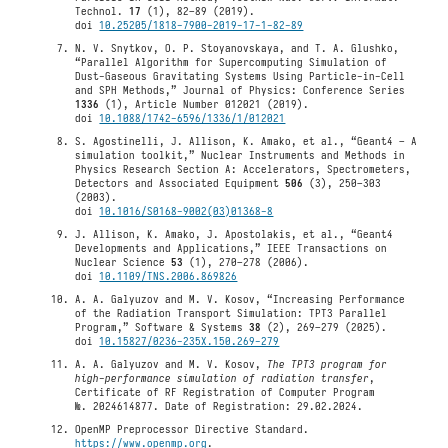
Technol.
17
(1), 82–89 (2019).
doi
10.25205/1818-7900-2019-17-1-82-89
N. V. Snytkov, O. P. Stoyanovskaya, and T. A. Glushko,
“Parallel Algorithm for Supercomputing Simulation of
Dust-Gaseous Gravitating Systems Using Particle-in-Cell
and SPH Methods,” Journal of Physics: Conference Series
1336
(1), Article Number 012021 (2019).
doi
10.1088/1742-6596/1336/1/012021
S. Agostinelli, J. Allison, K. Amako, et al., “Geant4 – A
simulation toolkit,” Nuclear Instruments and Methods in
Physics Research Section A: Accelerators, Spectrometers,
Detectors and Associated Equipment
506
(3), 250–303
(2003).
doi
10.1016/S0168-9002(03)01368-8
J. Allison, K. Amako, J. Apostolakis, et al., “Geant4
Developments and Applications,” IEEE Transactions on
Nuclear Science
53
(1), 270–278 (2006).
doi
10.1109/TNS.2006.869826
A. A. Galyuzov and M. V. Kosov, “Increasing Performance
of the Radiation Transport Simulation: TPT3 Parallel
Program,” Software & Systems
38
(2), 269–279 (2025).
doi
10.15827/0236-235X.150.269-279
A. A. Galyuzov and M. V. Kosov,
The TPT3 program for
high-performance simulation of radiation transfer
,
Certificate of RF Registration of Computer Program
№. 2024614877. Date of Registration: 29.02.2024.
OpenMP Preprocessor Directive Standard.
https://www.openmp.org
.