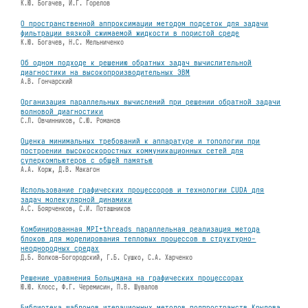
К.Ю. Богачев, И.Г. Горелов
О пространственной аппроксимации методом подсеток для задачи
фильтрации вязкой сжимаемой жидкости в пористой среде
К.Ю. Богачев, Н.С. Мельниченко
Об одном подходе к решению обратных задач вычислительной
диагностики на высокопроизводительных ЭВМ
А.В. Гончарский
Организация параллельных вычислений при решении обратной задачи
волновой диагностики
С.Л. Овчинников, С.Ю. Романов
Оценка минимальных требований к аппаратуре и топологии при
построении высокоскоростных коммуникационных сетей для
суперкомпьютеров с общей памятью
А.А. Корж, Д.В. Макагон
Использование графических процессоров и технологии CUDA для
задач молекулярной динамики
А.С. Боярченков, С.И. Поташников
Комбинированная MPI+threads параллельная реализация метода
блоков для моделирования тепловых процессов в структурно-
неоднородных средах
Д.Б. Волков-Богородский, Г.Б. Сушко, С.А. Харченко
Решение уравнения Больцмана на графических процессорах
Ю.Ю. Клосс, Ф.Г. Черемисин, П.В. Шувалов
Библиотека шаблонов итерационных методов подпространств Крылова