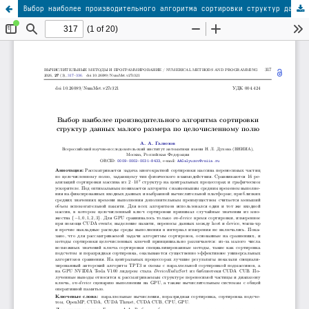
Выбор наиболее производительного алгоритма сортировки структур данных малого размера по целочисленному полю