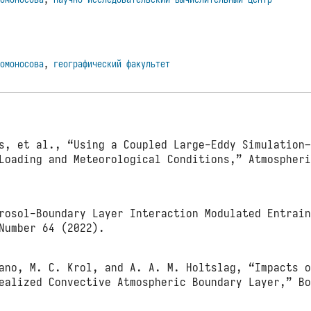
Ломоносова
,
географический факультет
s, et al., “Using a Coupled Large-Eddy Simulation
 Loading and Meteorological Conditions,” Atmospher
rosol-Boundary Layer Interaction Modulated Entrai
Number 64 (2022).
ano, M. C. Krol, and A. A. M. Holtslag, “Impacts 
dealized Convective Atmospheric Boundary Layer,” B