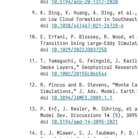
doi
10.5194/acp-20-1317-2020
K. Ding, X. Huang, A. Ding, et al.,
on Low Cloud Formation in Southeas
doi
10.1038/s41467-021-26728-4
E. Erfani, P. Blossey, R. Wood, et 
Transition Using Large‐Eddy Simula
doi
10.1029/2022JD037258
T. Yamaguchi, G. Feingold, J. Kazil
Smoke Layers,” Geophysical Researc
doi
10.1002/2015GL066544
R. Pincus and B. Stevens, “Monte Ca
Simulations,” J. Adv. Model. Earth
doi
10.3894/JAMES.2009.1.1
P. Krč, J. Resler, M. Sühring, et a
Model Dev. Discussions
14
(5), 3095
doi
10.5194/gmd-14-3095-2021
E. J. Mlawer, S. J. Taubman, P. D. 