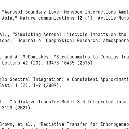
 “Aerosol-Boundary-Layer-Monsoon Interactions Amp
t Asia,” Nature communications
12
(1), Article Numb
al., “Simulating Aerosol Lifecycle Impacts on the
tions,” Journal of Geophysical Research: Atmosphe
, and A. McComiskey, “Stratocumulus to Cumulus Tr
h Letters
42
(23), 10478-10485 (2015).
rlo Spectral Integration: A Consistent Approximat
 Syst.
1
(2), 1-9 (2009).
l., “Radiative Transfer Model 3.0 Integrated into
-3120 (2021).
Brown, et al., “Radiative Transfer for Inhomogene