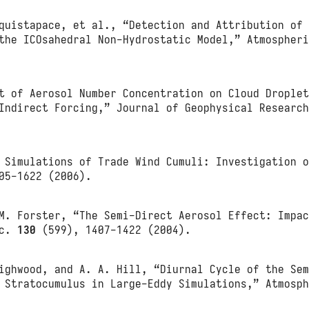
quistapace, et al., “Detection and Attribution of
 the ICOsahedral Non-Hydrostatic Model,” Atmospher
t of Aerosol Number Concentration on Cloud Drople
 Indirect Forcing,” Journal of Geophysical Researc
 Simulations of Trade Wind Cumuli: Investigation 
05-1622 (2006).
M. Forster, “The Semi‐Direct Aerosol Effect: Impa
oc.
130
(599), 1407-1422 (2004).
ighwood, and A. A. Hill, “Diurnal Cycle of the Se
e Stratocumulus in Large-Eddy Simulations,” Atmosp