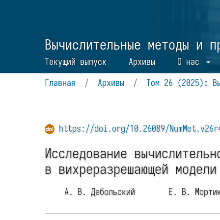
Вычислительные методы и п
Текущий выпуск
Архивы
О нас
Главная
/
Архивы
/
Том 26 (2025): В
https://doi.org/10.26089/NumMet.v26r
Исследование вычислительн
в вихреразрешающей модели
А. В. Дебольский
Е. В. Морт