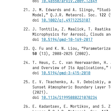
doi
10.48550/arXiv.2009.12849
J. M. Edwards and A. Slingo, “Studi
Model,” Q.J.R. Meteorol. Soc.
122
(5
doi
10.1002/qj.49712253107
J. Tonttila, Z. Maalick, T. Raatika
Microphysics for Aerosol, Clouds a
doi
10.5194/gmd-10-169-2017
Q. Fu and K. N. Liou, “Parameteriza
50
(13), 2008-2025 (2002).
T. Heus, C. C. van Heerwaarden, H. 
and Overview of Its Applications,”
doi
10.5194/gmd-3-415-2010
E. V. Tkachenko, A. V. Debolskiy, a
Sunset Atmospheric Boundary Layer 
(2021).
doi
10.1134/S1995080221070234
E. Kadantsev, E. Mortikov, and S. Z