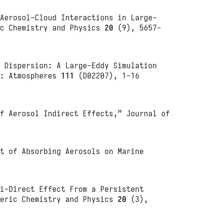
 Aerosol–Cloud Interactions in Large-
ic Chemistry and Physics
20
(9), 5657-
t Dispersion: A Large‐Eddy Simulation
h: Atmospheres
111
(D02207), 1-16
of Aerosol Indirect Effects,” Journal of
ct of Absorbing Aerosols on Marine
mi-Direct Effect From a Persistent
heric Chemistry and Physics
20
(3),