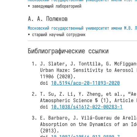
• заведующий лабораторией
А. А. Полюхов
Московский государственный университет имени М.В. 
• старший научный сотрудник
Библиографические ссылки
J. Slater, J. Tonttila, G. McFiggan
Urban Haze: Sensitivity to Aerosol
11906 (2020).
doi
10.5194/acp-20-11893-2020
T. Su, Z. Li, Y. Zheng, et al., “Ae
Atmospheric Science
5
(1), Article 
doi
10.1038/s41612-022-00283-1
E. Barbaro, J. Vilá-Guerau de Arell
Absorption on the Dynamics of an I
(2013).