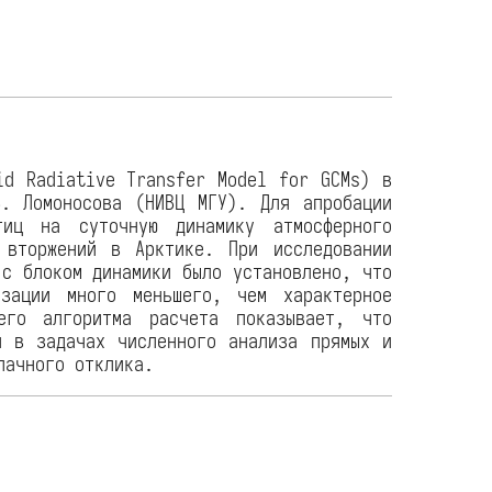
id Radiative Transfer Model for GCMs) в
В. Ломоносова (НИВЦ МГУ). Для апробации
тиц на суточную динамику атмосферного
 вторжений в Арктике. При исследовании
 с блоком динамики было установлено, что
изации много меньшего, чем характерное
его алгоритма расчета показывает, что
я в задачах численного анализа прямых и
лачного отклика.