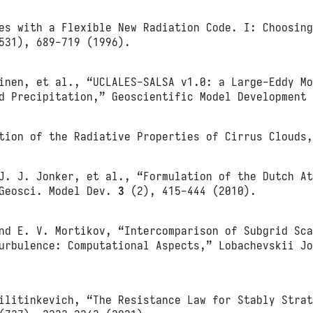
es with a Flexible New Radiation Code. I: Choosin
31), 689-719 (1996).
inen, et al., “UCLALES-SALSA v1.0: a Large-Eddy M
nd Precipitation,” Geoscientific Model Developmen
tion of the Radiative Properties of Cirrus Clouds
J. J. Jonker, et al., “Formulation of the Dutch A
 Geosci. Model Dev.
3
(2), 415-444 (2010).
nd E. V. Mortikov, “Intercomparison of Subgrid Sc
Turbulence: Computational Aspects,” Lobachevskii J
ilitinkevich, “The Resistance Law for Stably Stra