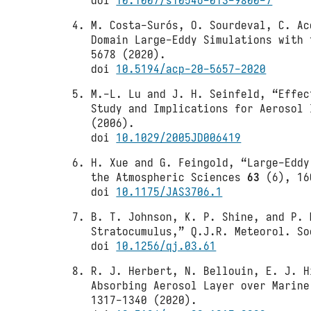
doi
10.1007/s10546-013-9800-7
M. Costa-Surós, O. Sourdeval, C. Ac
Domain Large-Eddy Simulations with
5678 (2020).
doi
10.5194/acp-20-5657-2020
M.-L. Lu and J. H. Seinfeld, “Effec
Study and Implications for Aerosol
(2006).
doi
10.1029/2005JD006419
H. Xue and G. Feingold, “Large-Eddy
the Atmospheric Sciences
63
(6), 16
doi
10.1175/JAS3706.1
B. T. Johnson, K. P. Shine, and P. 
Stratocumulus,” Q.J.R. Meteorol. S
doi
10.1256/qj.03.61
R. J. Herbert, N. Bellouin, E. J. H
Absorbing Aerosol Layer over Marin
1317-1340 (2020).