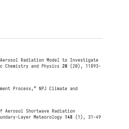
–Aerosol Radiation Model to Investigate
ic Chemistry and Physics
20
(20), 11893-
nment Process,” NPJ Climate and
of Aerosol Shortwave Radiation
oundary-Layer Meteorology
148
(1), 31-49