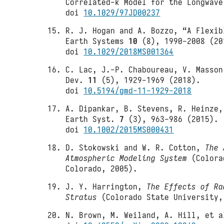
Correlated-k Model for the Longwav
doi
10.1029/97JD00237
R. J. Hogan and A. Bozzo, “A Flexib
Earth Systems
10
(8), 1990-2008 (20
doi
10.1029/2018MS001364
C. Lac, J.-P. Chaboureau, V. Masson
Dev.
11
(5), 1929-1969 (2018).
doi
10.5194/gmd-11-1929-2018
A. Dipankar, B. Stevens, R. Heinze,
Earth Syst.
7
(3), 963-986 (2015).
doi
10.1002/2015MS000431
D. Stokowski and W. R. Cotton,
The 
Atmospheric Modeling System
(Colorad
Colorado, 2005).
J. Y. Harrington,
The Effects of Ra
Stratus
(Colorado State University,
N. Brown, M. Weiland, A. Hill, et a