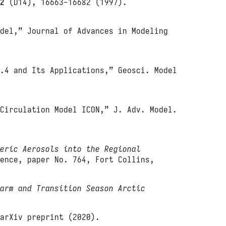
02
(D14), 16663-16682 (1997).
odel,” Journal of Advances in Modeling
5.4 and Its Applications,” Geosci. Model
 Circulation Model ICON,” J. Adv. Model.
heric Aerosols into the Regional
ence, paper No. 764, Fort Collins,
Warm and Transition Season Arctic
 arXiv preprint (2020).