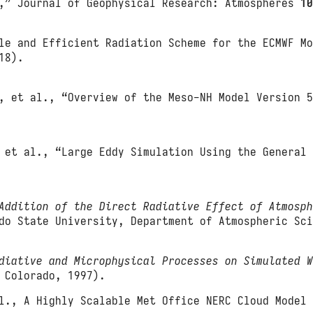
e,” Journal of Geophysical Research: Atmospheres
1
le and Efficient Radiation Scheme for the ECMWF M
18).
, et al., “Overview of the Meso-NH Model Version 
 et al., “Large Eddy Simulation Using the General
Addition of the Direct Radiative Effect of Atmosp
o State University, Department of Atmospheric Sci
diative and Microphysical Processes on Simulated 
 Colorado, 1997).
l., A Highly Scalable Met Office NERC Cloud Model