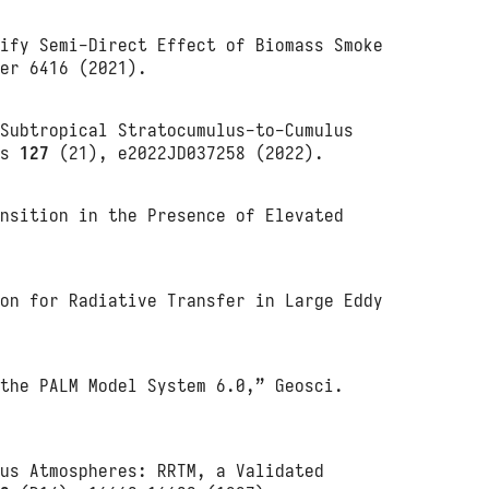
lify Semi-Direct Effect of Biomass Smoke
er 6416 (2021).
 Subtropical Stratocumulus‐to‐Cumulus
res
127
(21), e2022JD037258 (2022).
ansition in the Presence of Elevated
ion for Radiative Transfer in Large Eddy
 the PALM Model System 6.0,” Geosci.
ous Atmospheres: RRTM, a Validated