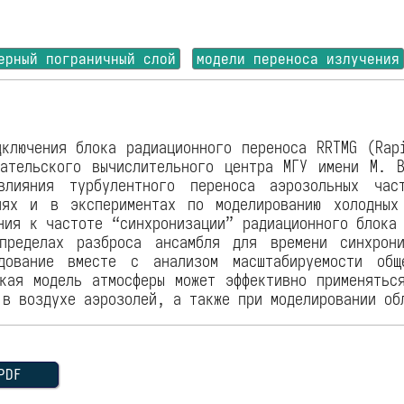
ерный пограничный слой
модели переноса излучения
дключения блока радиационного переноса RRTMG (Rap
вательского вычислительного центра МГУ имени М. 
влияния турбулентного переноса аэрозольных час
иях и в экспериментах по моделированию холодных
ния к частоте “синхронизации” радиационного блока
пределах разброса ансамбля для времени синхрон
едование вместе с анализом масштабируемости общ
ская модель атмосферы может эффективно применятьс
 в воздухе аэрозолей, а также при моделировании об
DF