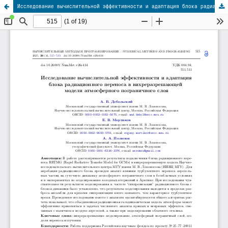
Исследование вычислительной эффективности и адаптация блока радиационного переноса в вихреразрешающей модели атмосферного пограничного слоя