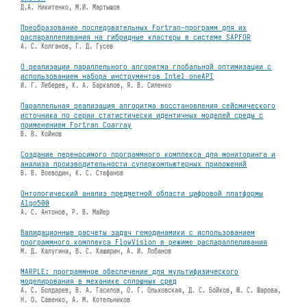
Д.А. Никитенко, М.И. Мартышов
Преобразование последовательных Fortran-программ для их
распараллеливания на гибридные кластеры в системе SAPFOR
А. С. Колганов, Г. Д. Гусев
О реализации параллельного алгоритма глобальной оптимизации с
использованием набора инструментов Intel oneAPI
И. Г. Лебедев, К. А. Баркалов, Я. В. Силенко
Параллельная реализация алгоритма восстановления сейсмического
источника по серии статистически идентичных моделей среды с
применением Fortran Coarray
В. В. Койнов
Создание переносимого программного комплекса для мониторинга и
анализа производительности суперкомпьютерных приложений
В. В. Воеводин, К. С. Стефанов
Онтологический анализ предметной области цифровой платформы
Algo500
А. С. Антонов, Р. В. Майер
Валидационные расчеты задач гемодинамики с использованием
программного комплекса FlowVision в режиме распараллеливания
М. Д. Калугина, В. С. Каширин, А. И. Лобанов
MARPLE: программное обеспечение для мультифизического
моделирования в механике сплошных сред
А. С. Болдарев, В. А. Гасилов, О. Г. Ольховская, Д. С. Бойков, Ю. С. Шарова,
Н. О. Савенко, А. М. Котельников