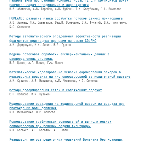
Параллельный программный комплекс NOISETTE для крупномасштабных
расчетов задач аэродинамики и аэроакустики
И.В. Абалакин, А.В. Горобец, А.П. Дубень, Т.К. Козубская, П.А. Бахвалов
HOPLANG: развитие языка обработки потоков данных мониторинга
А.В. Адинец, П.А. Брызгалов, Вад.В. Воеводин, С.А. Жуматий, Д.А. Никитенко,
К.С. Стефанов
Методы автоматического определения эффективности реализации
фрагментов прикладных программ на языке COLAMO
А.И. Дордопуло, И.И. Левин, В.А. Гудков
Модель потоковой обработки экспериментальных данных в
распределенных системах
В.А. Щапов, А.Г. Масич, Г.Ф. Масич
Математическое моделирование условий формирования заморов в
мелководных водоемах на многопроцессорной вычислительной системе
А.И. Сухинов, А.В. Никитина, А.Е. Чистяков, И.С. Семенов
Методы деформирования сеток в сопряженных задачах
C.П. Копысов, И.М. Кузьмин
Моделирование осаждения мелкодисперсной взвеси из воздуха при
прохождении волн давления
К.И. Михайленко, Ю.Р. Валеева
Использование графических ускорителей и вычислительных
сопроцессоров при решении задачи фильтрации
К.Ю. Богачев, А.С. Богатый, А.Р. Лапин
Реализация метода решеточных уравнений Больмана без хранимых