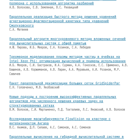
полярона с использованием алгоритма разбиений
А.В. Волохова, Е.В. Земляная, В.С. Рихвицкий
Параллельная реализация быстрого метода решения уравнений
агрегационно-фрагментационной кинетики типа уравнений
Смолуховского
С.А. Матвеев
Параллельный алгоритм многоуровневого метода вложенных сечений
для вычислительных систем с общей памятью
А.Ю. Пирова, И.Б. Мееров, Е.А. Козинов, С.А. Лебедев
Трехмерное моделирование плазмы методом частиц в ячейках на
Intel Xeon Phi: оптимизация вычислений и примеры использования
И.Б. Мееров, С.И. Бастраков, И.А. Сурмин, А.А. Гоносков, Е.С. Ефименко, А.В.
Башинов, А.В. Коржиманов, А.В. Ларин, А.А. Муравьев, А.И. Розанов, М.Р.
Савичев
Пакет параллельной декомпозиции больших сеток GridSpiderPar
Е.Н. Головченко, М.В. Якобовский
Новые подходы к построению высокоэффективных параллельных
алгоритмов для численного решения краевых задач на
структурированных сетках
В.М. Волохов, С.И. Мартыненко, П.Д. Токталиев, Л.С. Яновский, А.В. Волохов
Исследование масштабируемости FlowVision на кластере с
интерконнектом Ангара
В.С. Акимов, Д.П. Силаев, А.С. Симонов, А.С. Семенов
Параллельные вычисления на гибридной вычислительной системе в