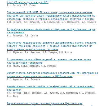
функций распределения для GPU
Д.А. Бикулов, Д.С. Сенин
Трехуровневый MPI+NUMA+Threads метод построения параллельных
программ для расчета задач гидродинамического моделирования на
кластерных системах с узлами с неоднородным доступом к памяти
К.Ю. Богачев, Я.В. Жабицкий, А.А. Климовский, А.Р. Миргасимов, А.Е. Семенко
О распараллеливании вычислений в вихревом методе решения задач
аэродинамики
А.А. Апаринов, А.В. Сетуха
Трехмерное моделирование динамики деформируемых капель эмульсии
методом граничных элементов и быстрым методом мультиполей на
гетерогенных вычислительных системах
О.А. Абрамова, Ю.А. Иткулова, Н.А. Гумеров, И.Ш. Ахатов
О применимости послойных моделей в решении трехмерных задач
ультразвуковой томографии
Г.М. Агаян, Вад.В. Воеводин, С.Ю. Романов
Эвристические алгоритмы отображения параллельных MPI-программ на
мультикластерные вычислительные и GRID-системы
М.Г. Курносов, А.А. Пазников
Автоматизация поиска ошибок и неэффективностей в параллельных
программах
А.С. Антонов, Вад.В. Воеводин, С.А. Жуматий, Д.А. Никитенко, К.С. Стефанов,
П.А. Швец
Параллельные алгоритмы решения уравнения Пуассона при