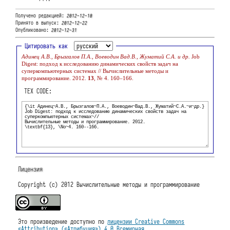
Получено редакцией:
2012-12-10
Принято в выпуск:
2012-12-22
Опубликовано:
2012-12-31
Цитировать как
Адинец А.В., Брызгалов П.А., Воеводин Вад.В., Жуматий С.А. и др.
Job
Digest: подход к исследованию динамических свойств задач на
суперкомпьютерных системах // Вычислительные методы и
программирование. 2012.
13
, № 4. 160–166.
TEX CODE:
Лицензия
Copyright (c) 2012 Вычислительные методы и программирование
Это произведение доступно по
лицензии Creative Commons
«Attribution» («Атрибуция») 4.0 Всемирная
.