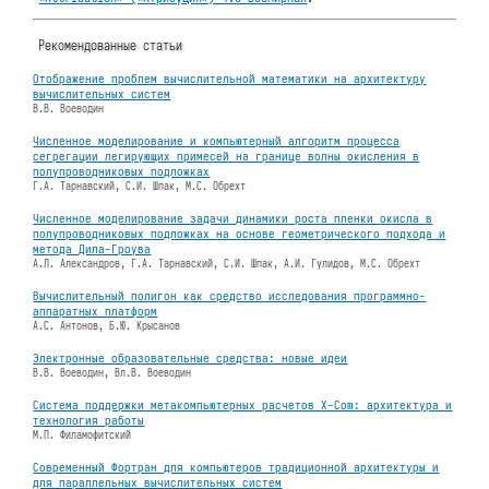
Рекомендованные статьи
Отображение проблем вычислительной математики на архитектуру
вычислительных систем
В.В. Воеводин
Численное моделирование и компьютерный алгоритм процесса
сегрегации легирующих примесей на границе волны окисления в
полупроводниковых подложках
Г.А. Тарнавский, С.И. Шпак, М.С. Обрехт
Численное моделирование задачи динамики роста пленки окисла в
полупроводниковых подложках на основе геометрического подхода и
метода Дила-Гроува
А.Л. Александров, Г.А. Тарнавский, С.И. Шпак, А.И. Гулидов, М.С. Обрехт
Вычислительный полигон как средство исследования программно-
аппаратных платформ
А.С. Антонов, Б.Ю. Крысанов
Электронные образовательные средства: новые идеи
В.В. Воеводин, Вл.В. Воеводин
Система поддержки метакомпьютерных расчетов X-Com: архитектура и
технология работы
М.П. Филамофитский
Современный Фортран для компьютеров традиционной архитектуры и
для параллельных вычислительных систем