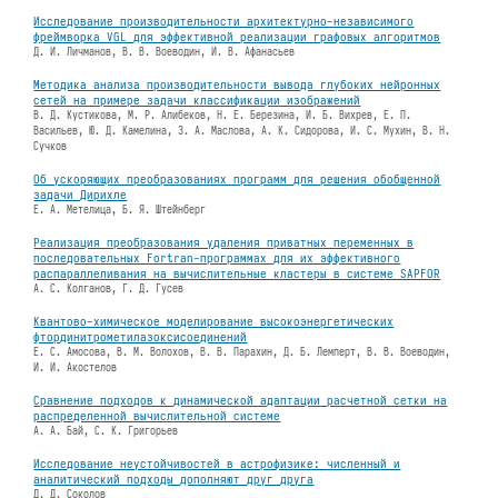
Исследование производительности архитектурно-независимого
фреймворка VGL для эффективной реализации графовых алгоритмов
Д. И. Личманов, В. В. Воеводин, И. В. Афанасьев
Методика анализа производительности вывода глубоких нейронных
сетей на примере задачи классификации изображений
В. Д. Кустикова, М. Р. Алибеков, Н. Е. Березина, И. Б. Вихрев, Е. П.
Васильев, Ю. Д. Камелина, З. А. Маслова, А. К. Сидорова, И. С. Мухин, В. Н.
Сучков
Об ускоряющих преобразованиях программ для решения обобщенной
задачи Дирихле
Е. А. Метелица, Б. Я. Штейнберг
Реализация преобразования удаления приватных переменных в
последовательных Fortran-программах для их эффективного
распараллеливания на вычислительные кластеры в системе SAPFOR
А. С. Колганов, Г. Д. Гусев
Квантово-химическое моделирование высокоэнергетических
фтординитрометилазоксисоединений
Е. С. Амосова, В. М. Волохов, В. В. Парахин, Д. Б. Лемперт, В. В. Воеводин,
И. И. Акостелов
Сравнение подходов к динамической адаптации расчетной сетки на
распределенной вычислительной системе
А. А. Бай, С. К. Григорьев
Исследование неустойчивостей в астрофизике: численный и
аналитический подходы дополняют друг друга
Д. Д. Соколов