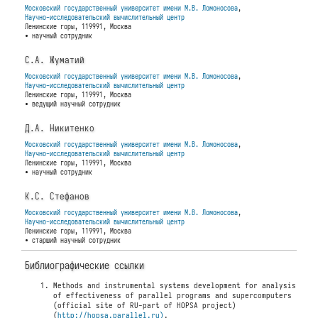
Московский государственный университет имени М.В. Ломоносова
,
Научно-исследовательский вычислительный центр
Ленинские горы, 119991, Москва
• научный сотрудник
С.А. Жуматий
Московский государственный университет имени М.В. Ломоносова
,
Научно-исследовательский вычислительный центр
Ленинские горы, 119991, Москва
• ведущий научный сотрудник
Д.А. Никитенко
Московский государственный университет имени М.В. Ломоносова
,
Научно-исследовательский вычислительный центр
Ленинские горы, 119991, Москва
• научный сотрудник
К.С. Стефанов
Московский государственный университет имени М.В. Ломоносова
,
Научно-исследовательский вычислительный центр
Ленинские горы, 119991, Москва
• старший научный сотрудник
Библиографические ссылки
Methods and instrumental systems development for analysis
of effectiveness of parallel programs and supercomputers
(official site of RU-part of HOPSA project)
(
http://hopsa.parallel.ru)
.