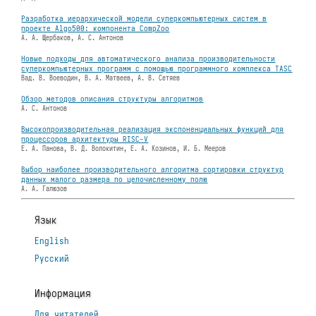
Разработка иерархической модели суперкомпьютерных систем в
проекте Algo500: компонента CompZoo
А. А. Щербаков, А. С. Антонов
Новые подходы для автоматического анализа производительности
суперкомпьютерных программ с помощью программного комплекса TASC
Вад. В. Воеводин, В. А. Матвеев, А. В. Сетяев
Обзор методов описания структуры алгоритмов
А. С. Антонов
Высокопроизводительная реализация экспоненциальных функций для
процессоров архитектуры RISC-V
Е. А. Панова, В. Д. Волокитин, Е. А. Козинов, И. Б. Мееров
Выбор наиболее производительного алгоритма сортировки структур
данных малого размера по целочисленному полю
А. А. Галюзов
Язык
English
Русский
Информация
Для читателей