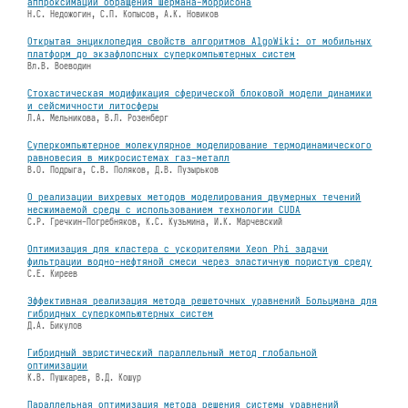
аппроксимации обращения Шермана-Моррисона
Н.С. Недожогин, C.П. Копысов, А.К. Новиков
Открытая энциклопедия свойств алгоритмов AlgoWiki: от мобильных
платформ до экзафлопсных суперкомпьютерных систем
Вл.В. Воеводин
Стохастическая модификация сферической блоковой модели динамики
и сейсмичности литосферы
Л.А. Мельникова, В.Л. Розенберг
Суперкомпьютерное молекулярное моделирование термодинамического
равновесия в микросистемах газ-металл
В.О. Подрыга, С.В. Поляков, Д.В. Пузырьков
О реализации вихревых методов моделирования двумерных течений
несжимаемой среды с использованием технологии CUDA
С.Р. Гречкин-Погребняков, К.С. Кузьмина, И.К. Марчевский
Оптимизация для кластера с ускорителями Xeon Phi задачи
фильтрации водно-нефтяной смеси через эластичную пористую среду
С.Е. Киреев
Эффективная реализация метода решеточных уравнений Больцмана для
гибридных суперкомпьютерных систем
Д.А. Бикулов
Гибридный эвристический параллельный метод глобальной
оптимизации
К.В. Пушкарев, В.Д. Кошур
Параллельная оптимизация метода решения системы уравнений