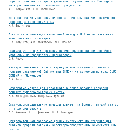
Параллельная молекулярная динамика с суммированием Эвальда и
интегрированием на графических процессорах
А.С. Боярченков, С.И. Поташников
Интегрирование уравнения Пуассона с использованием графического
процессора технологии CUDA
Н.М. Евстигнеев
Алгоритмы оптимизации вычислений методом ПСМ на параллельных
вычислительных кластерах
П.В. Ващенков, А.В. Кашковский, М.С. Иванов
Реализация алгоритма решения несимметричных систем линейных
уравнений на графических процессорах
С.Н. Чадов
Распараллеливание задач с нерегулярным доступом к памяти с
помощью расширенной библиотеки SHMEM+ на суперкомпьютерах BLUE
GENE/P и "Ломоносов"
А.А. Корж
Разработка модели для целостного анализа рабочей нагрузки
больших суперкомпьютерных систем
В.В. Воеводин, П.А. Швец, С.А. Жуматий
Высокопроизводительные вычислительные платформы: текущий статус
и тенденции развития
А.С. Антонов, И.В. Афанасьев, Вл.В. Воеводин
Предварительная обработка данных системного мониторинга для
анализа профиля загрузки высокопроизводительных вычислительных
систем