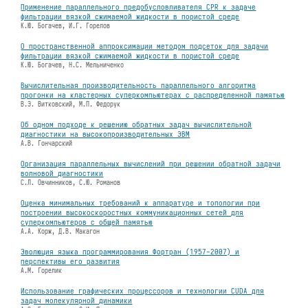
Применение параллельного предобусловливателя CPR к задаче
фильтрации вязкой сжимаемой жидкости в пористой среде
К.Ю. Богачев, И.Г. Горелов
О пространственной аппроксимации методом подсеток для задачи
фильтрации вязкой сжимаемой жидкости в пористой среде
К.Ю. Богачев, Н.С. Мельниченко
Вычислительная производительность параллельного алгоритма
прогонки на кластерных суперкомпьютерах с распределенной памятью
В.Э. Витковский, М.П. Федорук
Об одном подходе к решению обратных задач вычислительной
диагностики на высокопроизводительных ЭВМ
А.В. Гончарский
Организация параллельных вычислений при решении обратной задачи
волновой диагностики
С.Л. Овчинников, С.Ю. Романов
Оценка минимальных требований к аппаратуре и топологии при
построении высокоскоростных коммуникационных сетей для
суперкомпьютеров с общей памятью
А.А. Корж, Д.В. Макагон
Эволюция языка программирования Фортран (1957-2007) и
перспективы его развития
А.М. Горелик
Использование графических процессоров и технологии CUDA для
задач молекулярной динамики