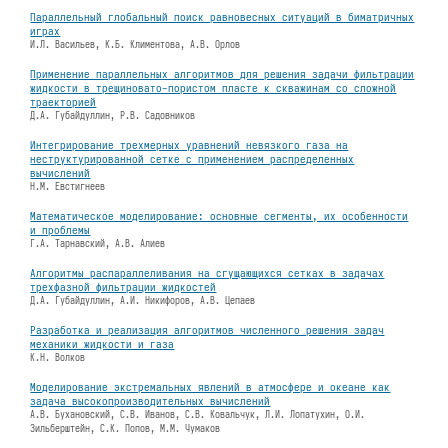
Параллельный глобальный поиск равновесных ситуаций в биматричных
играх
И.Л. Васильев, К.Б. Климентова, А.В. Орлов
Применение параллельных алгоритмов для решения задачи фильтрации
жидкости в трещиновато-пористом пласте к скважинам со сложной
траекторией
Д.А. Губайдуллин, Р.В. Садовников
Интегрирование трехмерных уравнений невязкого газа на
неструктурированной сетке с применением распределенных
вычислений
Н.М. Евстигнеев
Математическое моделирование: основные сегменты, их особенности
и проблемы
Г.А. Тарнавский, А.В. Алиев
Алгоритмы распараллеливания на сгущающихся сетках в задачах
трехфазной фильтрации жидкостей
Д.А. Губайдуллин, А.И. Никифоров, А.В. Цепаев
Разработка и реализация алгоритмов численного решения задач
механики жидкости и газа
К.Н. Волков
Моделирование экстремальных явлений в атмосфере и океане как
задача высокопроизводительных вычислений
А.В. Бухановский, С.В. Иванов, С.В. Ковальчук, Л.И. Лопатухин, О.И.
Зильберштейн, С.К. Попов, М.М. Чумаков