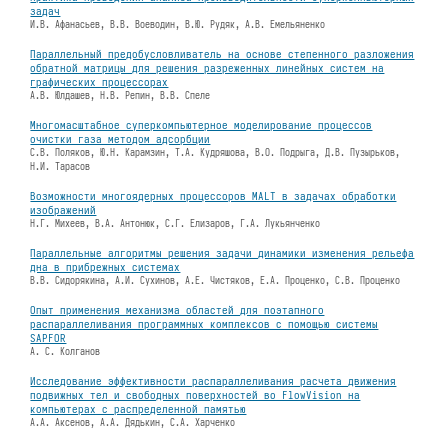
задач
И.В. Афанасьев, В.В. Воеводин, В.Ю. Рудяк, А.В. Емельяненко
Параллельный предобусловливатель на основе степенного разложения
обратной матрицы для решения разреженных линейных систем на
графических процессорах
А.В. Юлдашев, Н.В. Репин, В.В. Спеле
Многомасштабное суперкомпьютерное моделирование процессов
очистки газа методом адсорбции
С.В. Поляков, Ю.Н. Карамзин, Т.А. Кудряшова, В.О. Подрыга, Д.В. Пузырьков,
Н.И. Тарасов
Возможности многоядерных процессоров MALT в задачах обработки
изображений
Н.Г. Михеев, В.А. Антонюк, С.Г. Елизаров, Г.А. Лукьянченко
Параллельные алгоритмы решения задачи динамики изменения рельефа
дна в прибрежных системах
В.В. Сидорякина, А.И. Сухинов, А.Е. Чистяков, Е.А. Проценко, C.B. Проценко
Опыт применения механизма областей для поэтапного
распараллеливания программных комплексов с помощью системы
SAPFOR
А. С. Колганов
Исследование эффективности распараллеливания расчета движения
подвижных тел и свободных поверхностей во FlowVision на
компьютерах с распределенной памятью
А.А. Аксенов, А.А. Дядькин, С.А. Харченко