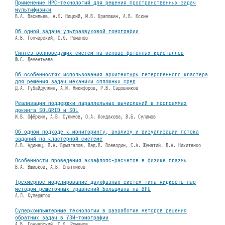
Применение HPC-технологий для решения пространственных задач
мультифизики
В.А. Васильев, А.Ю. Ницкий, М.В. Крапошин, А.В. Юскин
Об одной задаче ультразвуковой томографии
А.В. Гончарский, С.Ю. Романов
Синтез волноведущих систем на основе фотонных кристаллов
Ю.С. Дементьева
Об особенностях использования архитектуры гетерогенного кластера
для решения задач механики сплошных сред
Д.А. Губайдуллин, А.И. Никифоров, Р.В. Садовников
Реализация поддержки параллельных вычислений в программах
докинга SOLGRID и SOL
И.В. Офёркин, А.В. Сулимов, О.А. Кондакова, В.Б. Сулимов
Об одном подходе к мониторингу, анализу и визуализации потока
заданий на кластерной системе
А.В. Адинец, П.А. Брызгалов, Вад.В. Воеводин, С.А. Жуматий, Д.А. Никитенко
Особенности проведения экзафлопс-расчетов в физике плазмы
В.А. Вшивков, А.В. Снытников
Трехмерное моделирование двухфазных систем типа жидкость-пар
методом решеточных уравнений Больцмана на GPU
А.Л. Куперштох
Суперкомпьютерные технологии в разработке методов решения
обратных задач в УЗИ-томографии
А.В. Гончарский, С.Ю. Романов