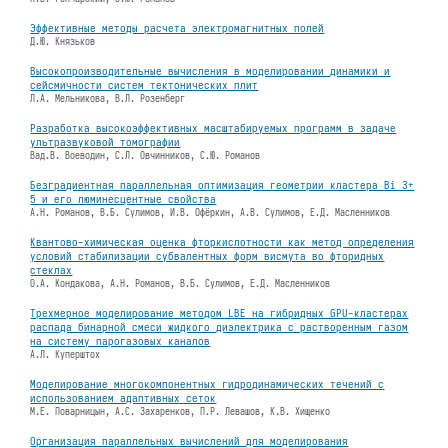
Эффективные методы расчета электромагнитных полей
Д.Ю. Князьков
Высокопроизводительные вычисления в моделировании динамики и
сейсмичности систем тектонических плит
Л.А. Мельникова, В.Л. Розенберг
Разработка высокоэффективных масштабируемых программ в задаче
ультразвуковой томографии
Вад.В. Воеводин, С.Л. Овчинников, С.Ю. Романов
Безградиентная параллельная оптимизация геометрии кластера Bi 3+
5 и его люминесцентные свойства
А.Н. Романов, В.Б. Сулимов, И.В. Офёркин, А.В. Сулимов, Е.Д. Масленников
Квантово-химическая оценка фторкислотности как метод определения
условий стабилизации субвалентных форм висмута во фторидных
стеклах
О.А. Кондакова, А.Н. Романов, В.Б. Сулимов, Е.Д. Масленников
Трехмерное моделирование методом LBE на гибридных GPU-кластерах
распада бинарной смеси жидкого диэлектрика с растворенным газом
на систему парогазовых каналов
А.Л. Куперштох
Моделирование многокомпонентных гидродинамических течений с
использованием адаптивных сеток
М.Е. Поварницын, А.С. Захаренков, П.Р. Левашов, К.В. Хищенко
Организация параллельных вычислений для моделирования