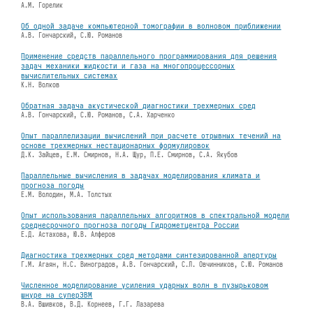
А.М. Горелик
Об одной задаче компьютерной томографии в волновом приближении
А.В. Гончарский, С.Ю. Романов
Применение средств параллельного программирования для решения
задач механики жидкости и газа на многопроцессорных
вычислительных системах
К.Н. Волков
Обратная задача акустической диагностики трехмерных сред
А.В. Гончарский, С.Ю. Романов, С.А. Харченко
Опыт параллелизации вычислений при расчете отрывных течений на
основе трехмерных нестационарных формулировок
Д.К. Зайцев, Е.М. Смирнов, Н.А. Щур, П.Е. Смирнов, С.А. Якубов
Параллельные вычисления в задачах моделирования климата и
прогноза погоды
Е.М. Володин, М.А. Толстых
Опыт использования параллельных алгоритмов в спектральной модели
среднесрочного прогноза погоды Гидрометцентра России
Е.Д. Астахова, Ю.В. Алферов
Диагностика трехмерных сред методами синтезированной апертуры
Г.М. Агаян, Н.С. Виноградов, А.В. Гончарский, С.Л. Овчинников, С.Ю. Романов
Численное моделирование усиления ударных волн в пузырьковом
шнуре на суперЭВМ
В.А. Вшивков, В.Д. Корнеев, Г.Г. Лазарева