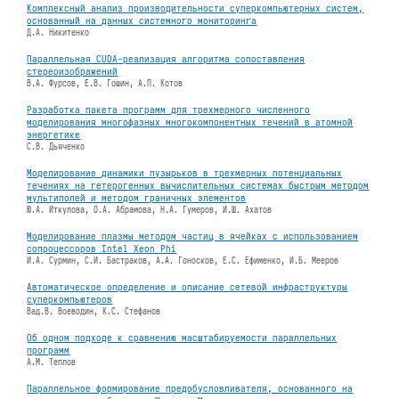
Комплексный анализ производительности суперкомпьютерных систем,
основанный на данных системного мониторинга
Д.А. Никитенко
Параллельная CUDA-реализация алгоритма сопоставления
стереоизображений
В.А. Фурсов, Е.В. Гошин, А.П. Котов
Разработка пакета программ для трехмерного численного
моделирования многофазных многокомпонентных течений в атомной
энергетике
С.В. Дьяченко
Моделирование динамики пузырьков в трехмерных потенциальных
течениях на гетерогенных вычислительных системах быстрым методом
мультиполей и методом граничных элементов
Ю.А. Иткулова, О.А. Абрамова, Н.А. Гумеров, И.Ш. Ахатов
Моделирование плазмы методом частиц в ячейках с использованием
сопроцессоров Intel Xeon Phi
И.А. Сурмин, С.И. Бастраков, А.А. Гоносков, Е.С. Ефименко, И.Б. Мееров
Автоматическое определение и описание сетевой инфраструктуры
суперкомпьютеров
Вад.В. Воеводин, К.С. Стефанов
Об одном подходе к сравнению масштабируемости параллельных
программ
А.М. Теплов
Параллельное формирование предобусловливателя, основанного на