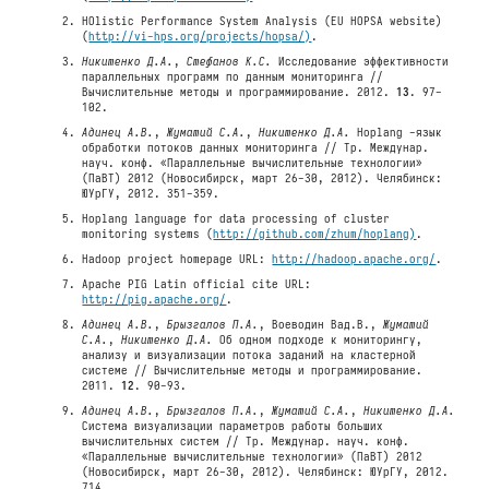
HOlistic Performance System Analysis (EU HOPSA website)
(
http://vi-hps.org/projects/hopsa/)
.
Никитенко Д.А.
,
Стефанов К.С.
Исследование эффективности
параллельных программ по данным мониторинга //
Вычислительные методы и программирование. 2012.
13
. 97-
102.
Адинец А.В.
,
Жуматий С.А.
,
Никитенко Д.А.
Hoplang -язык
обработки потоков данных мониторинга // Тр. Междунар.
науч. конф. «Параллельные вычислительные технологии»
(ПаВТ) 2012 (Новосибирск, март 26-30, 2012). Челябинск:
ЮУрГУ, 2012. 351-359.
Hoplang language for data processing of cluster
monitoring systems (
http://github.com/zhum/hoplang)
.
Hadoop project homepage URL:
http://hadoop.apache.org/
.
Apache PIG Latin official cite URL:
http://pig.apache.org/
.
Адинец А.В.
,
Брызгалов П.А.
, Воеводин Вад.В.,
Жуматий
С.А.
,
Никитенко Д.А.
Об одном подходе к мониторингу,
анализу и визуализации потока заданий на кластерной
системе // Вычислительные методы и программирование.
2011.
12
. 90-93.
Адинец А.В.
,
Брызгалов П.А.
,
Жуматий С.А.
,
Никитенко Д.А.
Система визуализации параметров работы больших
вычислительных систем // Тр. Междунар. науч. конф.
«Параллельные вычислительные технологии» (ПаВТ) 2012
(Новосибирск, март 26-30, 2012). Челябинск: ЮУрГУ, 2012.
714.