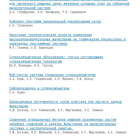
для численного решения задач механики сплошных сред на гибридной
вычислительной системе
Д.А. Губайдуллин, А.И. Никифоров, Р.В. Садовников
Комплекс программ параллельной декомпозиции сеток
Е.Н. Головченко
Некоторые технологические аспекты применения
высокопроизводительных вычислений на графических процессорах в
прикладных программных системах
М.Р. Галимов, Е.В. Биряльцев
Суперкомпьютерное образование: третья составляющая
суперкомпьютерных технологий
Вл.В. Воеводин, В.П. Гергель
Веб-портал системы управления суперкомпьютером
А.А. Корж, А.Л. Головинский, А.Л. Маленко, Л.Ф. Белоус
Сейсморазведка и суперкомпьютеры
Е.А. Курин
Балансировка загруженности узлов кластера при расчете задачи
фильтрации
К.Ю. Богачев, А.А. Климовский, А.Р. Миргасимов, А.Е. Семенко
Сравнение итерационных методов решения разреженных систем
линейных уравнений в задачах фильтрации на вычислительных
системах с распределенной памятью.
К.Ю. Богачев, Я.В. Жабицкий, А.А. Климовский, А.Р. Миргасимов, А.Е. Семенко