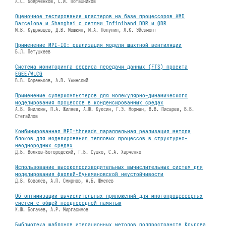
А.С. Боярченков, С.И. Поташников
Оценочное тестирование кластеров на базе процессоров AMD
Barcelona и Shanghai с сетями Infiniband DDR и QDR
М.В. Кудрявцев, Д.В. Мошкин, М.А. Полунин, Л.К. Эйсымонт
Применение MPI-IO: реализация модели шахтной вентиляции
Б.Л. Петушкеев
Система мониторинга сервиса передачи данных (FTS) проекта
EGEE/WLCG
В.В. Кореньков, А.В. Ужинский
Применение суперкомпьютеров для молекулярно-динамического
моделирования процессов в конденсированных средах
А.В. Янилкин, П.А. Жиляев, А.Ю. Куксин, Г.Э. Норман, В.В. Писарев, В.В.
Стегайлов
Комбинированная MPI+threads параллельная реализация метода
блоков для моделирования тепловых процессов в структурно-
неоднородных средах
Д.Б. Волков-Богородский, Г.Б. Сушко, С.А. Харченко
Использование высокопроизводительных вычислительных систем для
моделирования фарлей-бунемановской неустойчивости
Д.В. Ковалёв, А.П. Смирнов, А.Б. Шмелев
Об оптимизации вычислительных приложений для многопроцессорных
систем с общей неоднородной памятью
К.Ю. Богачев, А.Р. Миргасимов
Библиотека шаблонов итерационных методов подпространств Крылова