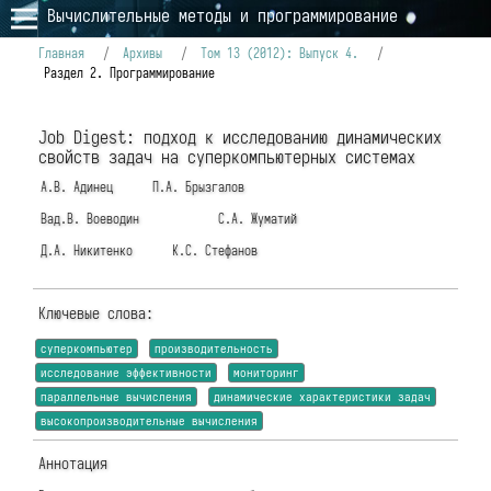
Вычислительные методы и программирование
Главная
/
Архивы
/
Том 13 (2012): Выпуск 4.
/
Раздел 2. Программирование
Job Digest: подход к исследованию динамических
свойств задач на суперкомпьютерных системах
А.В. Адинец
П.А. Брызгалов
Вад.В. Воеводин
С.А. Жуматий
Д.А. Никитенко
К.С. Стефанов
Ключевые слова:
суперкомпьютер
производительность
исследование эффективности
мониторинг
параллельные вычисления
динамические характеристики задач
высокопроизводительные вычисления
Аннотация