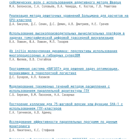
сейсмических волн с использованием аддитивного метода Шварца
М.А. Белоносов, С.А. Соловьёв, В.А. Чеверда, К. Костов, Г.В. Решетова
Реализация метода решеточных уравнений Больцмана для расчетов на
GPU-кластере
Д.А. Бикулов, Д.С. Сенин, Д.С. Демин, А.В. Дмитриев, Н.Е. Грачев
Использование высокопроизводительных вычислительных платформ в
задачах томографической цифровой трассерной визуализации
В.А. Ложкин, Ю.А. Ложкин, М.П. Токарев
Ab initio молекулярная динамика: перспективы использования
многопроцессорных и гибридных суперЭВМ
П.А. Жиляев, В.В. Стегайлов
Программная система «ВИГОЛТ» для решения задач оптимизации,
возникающих в транспортной логистике
Д.С. Бухаров, А.Л. Казаков
Моделирование трехмерных течений методом расщепления с
использованием параллельной архитектуры ГПУ
С.Б. Березин, В.М. Пасконов, Н.А. Сахарных
Построение коллизии для 75-шаговой версии хеш-функции SHA-1 с
использованием ГПУ-кластеров
Е.А. Гречников, А.В. Адинец
Исследование эффективности параллельных программ по данным
мониторинга
Д.А. Никитенко, К.С. Стефанов