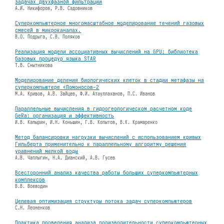
задачах двухфазной фильтрации
А.И. Никифоров, Р.В. Садовников
Суперкомпьютерное многомасштабное моделирование течений газовых
смесей в микроканалах.
В.О. Подрыга, С.В. Поляков
Реализация модели ассоциативных вычислений на GPU: библиотека
базовых процедур языка STAR
Т.В. Снытникова
Моделирование деления биологических клеток в стадии метафазы на
суперкомпьютере «Ломоносов-2
М.А. Кривов, А.В. Зайцев, Ф.И. Атауллаханов, П.С. Иванов
Параллельные вычисления в гидрогеологическом расчетном коде
GeRa: организация и эффективность
И.В. Капырин, И.Н. Коньшин, Г.В. Копытов, В.К. Крамаренко
Метод балансировки нагрузки вычислений с использованием кривых
Гильберта применительно к параллельному алгоритму решения
уравнений мелкой воды
А.В. Чаплыгин, Н.А. Дианский, А.В. Гусев
Всесторонний анализ качества работы больших суперкомпьютерных
комплексов
В.В. Воеводин
Целевая оптимизация структуры потока задач суперкомпьютеров
С.Н. Леоненков
Практика проведения анализа производительности суперкомпьютерных