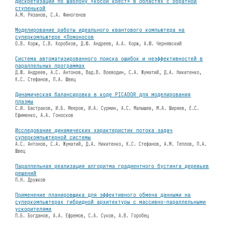
дискретизации по шаблону «косой крест» в областях с обратной
ступенькой
А.М. Рязанов, С.А. Финогенов
Моделирование работы идеального квантового компьютера на
суперкомпьютере «Ломоносов
О.В. Корж, С.В. Коробков, Д.Ю. Андреев, А.А. Корж, А.Ю. Чернявский
Система автоматизированного поиска ошибок и неэффективностей в
параллельных программах
Д.Ю. Андреев, А.С. Антонов, Вад.В. Воеводин, С.А. Жуматий, Д.А. Никитенко,
К.С. Стефанов, П.А. Швец
Динамическая балансировка в коде PICADOR для моделирования
плазмы
С.И. Бастраков, И.Б. Мееров, И.А. Сурмин, А.С. Малышев, М.А. Ширяев, Е.С.
Ефименко, А.А. Гоносков
Исследование динамических характеристик потока задач
суперкомпьютерной системы
А.С. Антонов, С.А. Жуматий, Д.А. Никитенко, К.С. Стефанов, А.М. Теплов, П.А.
Швец
Параллельная реализация алгоритма градиентного бустинга деревьев
решений
П.Н. Дружков
Применение планировщика для эффективного обмена данными на
суперкомпьютерах гибридной архитектуры с массивно-параллельными
ускорителями
П.Б. Богданов, А.А. Ефремов, С.А. Суков, А.В. Горобец