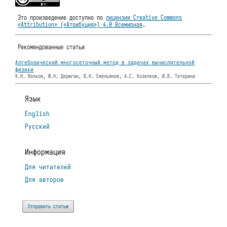
Это произведение доступно по
лицензии Creative Commons
«Attribution» («Атрибуция») 4.0 Всемирная
.
Рекомендованные статьи
Алгебраический многосеточный метод в задачах вычислительной
физики
К.Н. Волков, Ю.Н. Дерюгин, В.Н. Емельянов, А.С. Козелков, И.В. Тетерина
Язык
English
Русский
Информация
Для читателей
Для авторов
Отправить статью