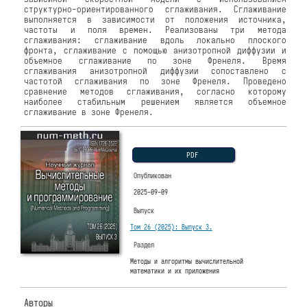
структурно-ориентированного сглаживания. Сглаживание
выполняется в зависимости от положения источника,
частоты и поля времен. Реализованы три метода
сглаживания: сглаживание вдоль локально плоского
фронта, сглаживание с помощью анизотропной диффузии и
объемное сглаживание по зоне Френеля. Время
сглаживания анизотропной диффузии сопоставлено с
частотой сглаживания по зоне Френеля. Проведено
сравнение методов сглаживания, согласно которому
наиболее стабильным решением является объемное
сглаживание в зоне Френеля.
PDF
Опубликован
2025-09-09
Выпуск
Том 26 (2025): Выпуск 3.
Раздел
Методы и алгоритмы вычислительной
математики и их приложения
Авторы