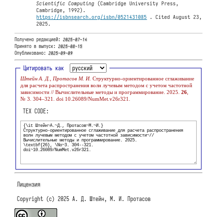
Scientific Computing
(Cambridge University Press,
Cambridge, 1992).
https://isbnsearch.org/isbn/0521431085
. Cited August 23,
2025.
Получено редакцией:
2025-07-14
Принято в выпуск:
2025-08-15
Опубликовано:
2025-09-09
Цитировать как
Штейн А. Д., Протасов М. И.
Структурно-ориентированное сглаживание
для расчета распространения волн лучевым методом с учетом частотной
зависимости // Вычислительные методы и программирование. 2025.
26
,
№ 3. 304–321. doi 10.26089/NumMet.v26r321.
TEX CODE:
Лицензия
Copyright (c) 2025 А. Д. Штейн, М. И. Протасов