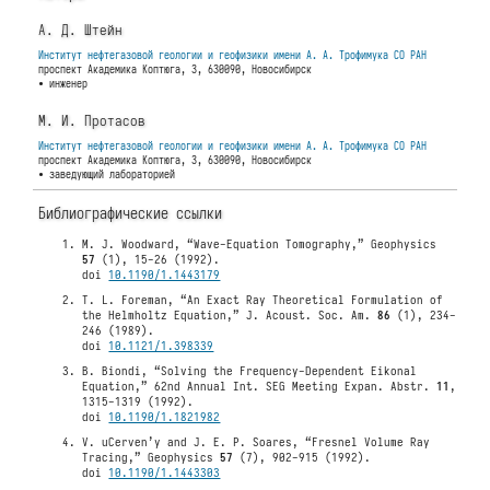
А. Д. Штейн
Институт нефтегазовой геологии и геофизики имени А. А. Трофимука СО РАН
проспект Академика Коптюга, 3, 630090, Новосибирск
• инженер
М. И. Протасов
Институт нефтегазовой геологии и геофизики имени А. А. Трофимука СО РАН
проспект Академика Коптюга, 3, 630090, Новосибирск
• заведующий лабораторией
Библиографические ссылки
M. J. Woodward, “Wave-Equation Tomography,” Geophysics
57
(1), 15-26 (1992).
doi
10.1190/1.1443179
T. L. Foreman, “An Exact Ray Theoretical Formulation of
the Helmholtz Equation,” J. Acoust. Soc. Am.
86
(1), 234-
246 (1989).
doi
10.1121/1.398339
B. Biondi, “Solving the Frequency-Dependent Eikonal
Equation,” 62nd Annual Int. SEG Meeting Expan. Abstr.
11
,
1315-1319 (1992).
doi
10.1190/1.1821982
V. uCerven’y and J. E. P. Soares, “Fresnel Volume Ray
Tracing,” Geophysics
57
(7), 902-915 (1992).
doi
10.1190/1.1443303