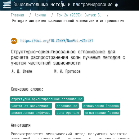
Вычислительные методы и программирование
Главная
/
Архивы
/
Том 26 (2025): Выпуск 3.
/
Методы и алгоритмы вычислительной математики и их приложения
https://doi.org/10.26089/NumMet.v26r321
Структурно-ориентированное сглаживание для
расчета распространения волн лучевым методом с
учетом частотной зависимости
А. Д. Штейн
М. И. Протасов
Ключевые слова:
структурно–ориентированное сглаживание
частотная зависимость
сглаживание
сглаживание Ломакса
анизотропная диффузия
зона Френеля
сглаживание Гаусса
Аннотация
Рассматривается эмпирический метод получения частотно-
зависимой скоростной модели с использованием