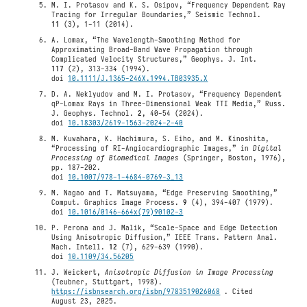
M. I. Protasov and K. S. Osipov, “Frequency Dependent Ray
Tracing for Irregular Boundaries,” Seismic Technol.
11
(3), 1-11 (2014).
A. Lomax, “The Wavelength-Smoothing Method for
Approximating Broad-Band Wave Propagation through
Complicated Velocity Structures,” Geophys. J. Int.
117
(2), 313-334 (1994).
doi
10.1111/J.1365-246X.1994.TB03935.X
D. A. Neklyudov and M. I. Protasov, “Frequency Dependent
qP-Lomax Rays in Three-Dimensional Weak TTI Media,” Russ.
J. Geophys. Technol.
2
, 40-54 (2024).
doi
10.18303/2619-1563-2024-2-40
M. Kuwahara, K. Hachimura, S. Eiho, and M. Kinoshita,
“Processing of RI-Angiocardiographic Images,” in
Digital
Processing of Biomedical Images
(Springer, Boston, 1976),
pp. 187-202.
doi
10.1007/978-1-4684-0769-3_13
M. Nagao and T. Matsuyama, “Edge Preserving Smoothing,”
Comput. Graphics Image Process.
9
(4), 394-407 (1979).
doi
10.1016/0146-664x(79)90102-3
P. Perona and J. Malik, “Scale-Space and Edge Detection
Using Anisotropic Diffusion,” IEEE Trans. Pattern Anal.
Mach. Intell.
12
(7), 629-639 (1990).
doi
10.1109/34.56205
J. Weickert,
Anisotropic Diffusion in Image Processing
(Teubner, Stuttgart, 1998).
https://isbnsearch.org/isbn/9783519026068
. Cited
August 23, 2025.