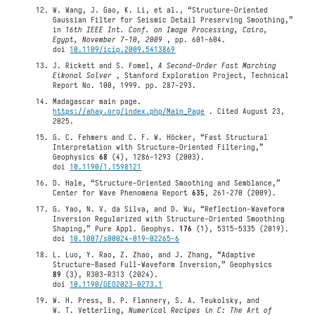
W. Wang, J. Gao, K. Li, et al., “Structure-Oriented
Gaussian Filter for Seismic Detail Preserving Smoothing,”
in
16th IEEE Int. Conf. on Image Processing, Cairo,
Egypt, November 7-10, 2009
, pp. 601-604.
doi
10.1109/icip.2009.5413869
J. Rickett and S. Fomel,
A Second-Order Fast Marching
Eikonal Solver
, Stanford Exploration Project, Technical
Report No. 100, 1999. pp. 287-293.
Madagascar main page.
https://ahay.org/index.php/Main_Page
. Cited August 23,
2025.
G. C. Fehmers and C. F. W. Höcker, “Fast Structural
Interpretation with Structure-Oriented Filtering,”
Geophysics
68
(4), 1286-1293 (2003).
doi
10.1190/1.1598121
D. Hale, “Structure-Oriented Smoothing and Semblance,”
Center for Wave Phenomena Report
635
, 261-270 (2009).
G. Yao, N. V. da Silva, and D. Wu, “Reflection-Waveform
Inversion Regularized with Structure-Oriented Smoothing
Shaping,” Pure Appl. Geophys.
176
(1), 5315-5335 (2019).
doi
10.1007/s00024-019-02265-6
L. Luo, Y. Rao, Z. Zhao, and J. Zhang, “Adaptive
Structure-Based Full-Waveform Inversion,” Geophysics
89
(3), R303-R313 (2024).
doi
10.1190/GEO2023-0273.1
W. H. Press, B. P. Flannery, S. A. Teukolsky, and
W. T. Vetterling,
Numerical Recipes in C: The Art of