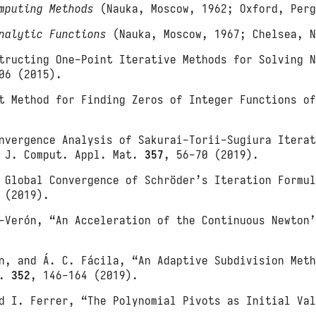
mputing Methods
(Nauka, Moscow, 1962; Oxford, Perg
nalytic Functions
(Nauka, Moscow, 1967; Chelsea, N
tructing One-Point Iterative Methods for Solving 
06 (2015).
t Method for Finding Zeros of Integer Functions o
nvergence Analysis of Sakurai-Torii-Sugiura Itera
” J. Comput. Appl. Mat.
357
, 56-70 (2019).
 Global Convergence of Schröder’s Iteration Formu
 (2019).
z-Verón, “An Acceleration of the Continuous Newton
n, and Á. C. Fácila, “An Adaptive Subdivision Met
h.
352
, 146-164 (2019).
d I. Ferrer, “The Polynomial Pivots as Initial Va
.