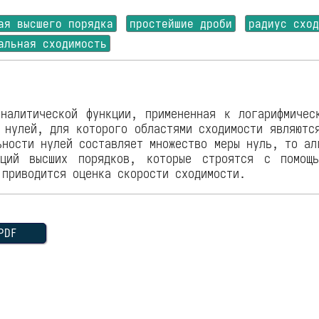
ая высшего порядка
простейшие дроби
радиус схо
альная сходимость
налитической функции, примененная к логарифмичес
 нулей, для которого областями сходимости являютс
ьности нулей составляет множество меры нуль, то ал
аций высших порядков, которые строятся с помощь
 приводится оценка скорости сходимости.
DF