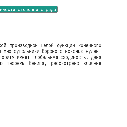
димости степенного ряда
кой производной целой функции конечного
я многоугольники Вороного искомых нулей.
горитм имеет глобальную сходимость. Дана
ю теоремы Кенига, рассмотрено влияние