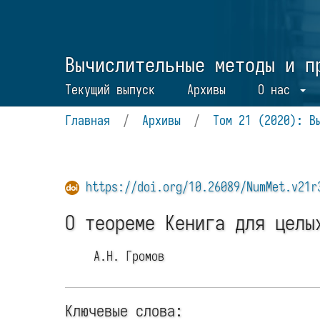
Вычислительные методы и п
Текущий выпуск
Архивы
О нас
Главная
/
Архивы
/
Том 21 (2020): В
https://doi.org/10.26089/NumMet.v21r
О теореме Кенига для целы
А.Н. Громов
Ключевые слова: