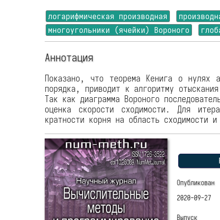
логарифмическая производная
производн
многоугольники (ячейки) Вороного
глоб
Аннотация
Показано, что теорема Кенига о нулях а
порядка, приводит к алгоритму отыскания
Так как диаграмма Вороного последовател
оценка скорости сходимости. Для итер
кратности корня на область сходимости и
P
Опубликован
2020-09-27
Выпуск