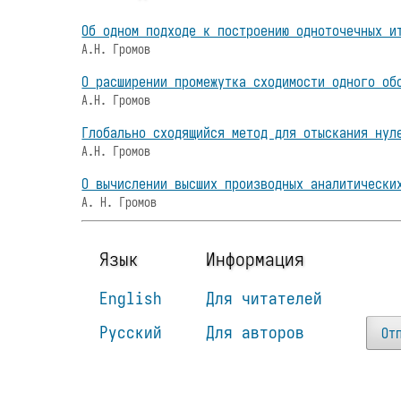
Об одном подходе к построению одноточечных и
А.Н. Громов
О расширении промежутка сходимости одного об
А.Н. Громов
Глобально сходящийся метод для отыскания нул
А.Н. Громов
О вычислении высших производных аналитически
А. Н. Громов
Язык
Информация
English
Для читателей
Русский
Для авторов
От