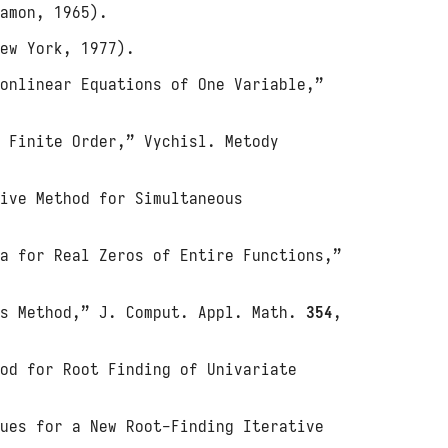
amon, 1965).
ew York, 1977).
Nonlinear Equations of One Variable,”
f Finite Order,” Vychisl. Metody
tive Method for Simultaneous
la for Real Zeros of Entire Functions,”
’s Method,” J. Comput. Appl. Math.
354
,
hod for Root Finding of Univariate
lues for a New Root-Finding Iterative