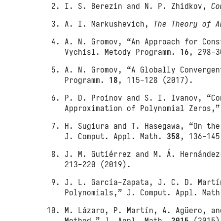
I. S. Berezin and N. P. Zhidkov,
Co
A. I. Markushevich,
The Theory of A
A. N. Gromov, “An Approach for Cons
Vychisl. Metody Programm.
16
, 298-3
A. N. Gromov, “A Globally Convergen
Programm.
18
, 115-128 (2017).
P. D. Proinov and S. I. Ivanov, “Co
Approximation of Polynomial Zeros,
H. Sugiura and T. Hasegawa, “On the
J. Comput. Appl. Math.
358
, 136-145
J. M. Gutiérrez and M. Á. Hernánde
213-220 (2019).
J. L. García-Zapata, J. C. D. Martí
Polynomials,” J. Comput. Appl. Mat
M. Lázaro, P. Martín, A. Agüero, an
Method,” J. Appl. Math.
2015
(2015)