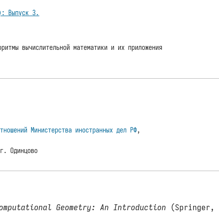
): Выпуск 3.
оритмы вычислительной математики и их приложения
отношений Министерства иностранных дел РФ
,
 г. Одинцово
omputational Geometry: An Introduction
(Springer, 