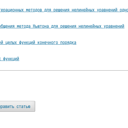
терационных методов для решения нелинейных уравнений одн
общения метода Ньютона для решения нелинейных уравнений
ей целых функций конечного порядка
х функций
править статью