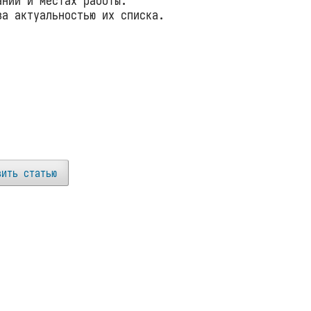
ании и местах работы.
за актуальностью их списка.
вить статью