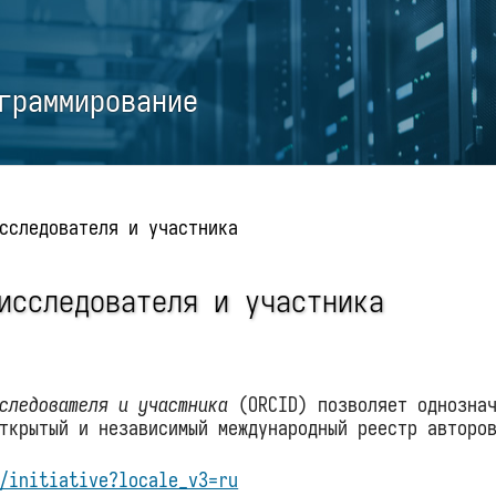
граммирование
сследователя и участника
исследователя и участника
сследователя и участника
(ORCID) позволяет однозна
ткрытый и независимый международный реестр авторо
/initiative?locale_v3=ru