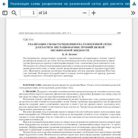
Реализация схемы расщепления на разнесенной сетке для расчета нестационарных течений вязкой несжимаемой жидкости