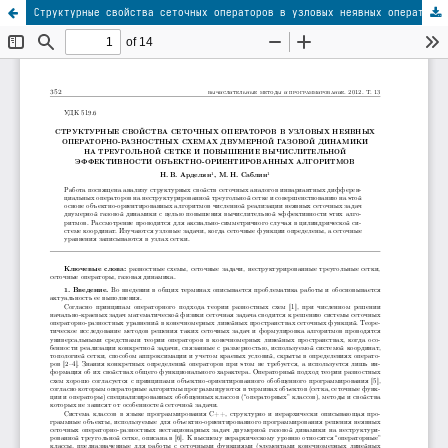
Структурные свойства сеточных операторов в узловых неявных операторно-разностных схемах двумерной газовой динамики на треугольной сетке и повышение вычислительной эффективности объектно-ориентированных алгоритмов