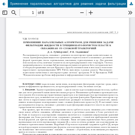
Применение параллельных алгоритмов для решения задачи фильтрации жидкости в трещиновато-пористом пласте к скважинам со сложной траекторией