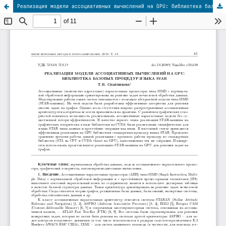
Реализация модели ассоциативных вычислений на GPU: библиотека базовых процедур языка STAR