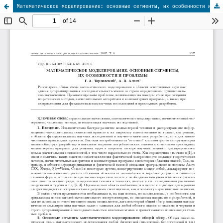
Математическое моделирование: основные сегменты, их особенности и проблемы