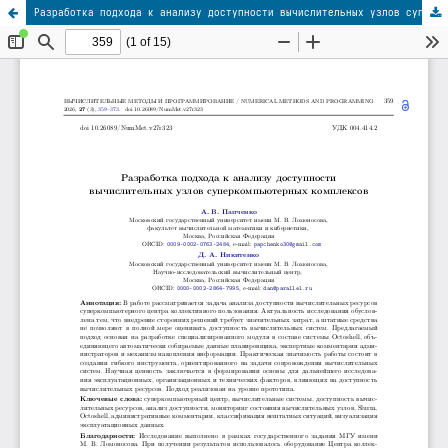
Разработка подхода к анализу доступности вычислительных узлов суперкомпьютерных комплексов